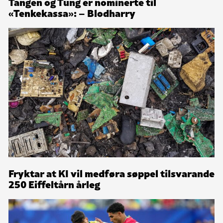
Tangen og Tung er nominerte til
«Tenkekassa»: – Blodharry
Fryktar at KI vil medføra søppel tilsvarande
250 Eiffeltårn årleg