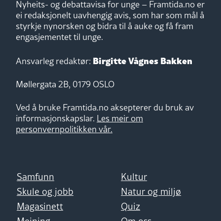
Nyheits- og debattavisa for unge – Framtida.no er
ei redaksjonelt uavhengig avis, som har som mål å
styrkje nynorsken og bidra til å auke og få fram
engasjementet til unge.
Birgitte Vågnes Bakken
Ansvarleg redaktør:
Møllergata 2B, 0179 OSLO
Ved å bruke Framtida.no aksepterer du bruk av
informasjonskapslar.
Les meir om
personvernpolitikken vår.
Samfunn
Kultur
Skule og jobb
Natur og miljø
Magasinett
Quiz
Meining
Om oss