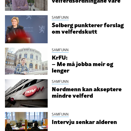
velferdsordningane våre
SAMFUNN
Solberg punkterer forslag
om velferdskutt
SAMFUNN
KrFU:
– Me må jobba meir og
lenger
SAMFUNN
Nordmenn kan akseptere
mindre velferd
SAMFUNN
Intervju senkar alderen