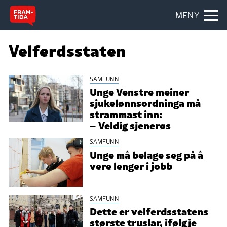
MENY
Velferdsstaten
SAMFUNN
Unge Venstre meiner
sjukelønnsordninga må
strammast inn:
– Veldig sjenerøs
SAMFUNN
Unge må belage seg på å
vere lenger i jobb
SAMFUNN
Dette er velferdsstatens
største truslar, ifølgje