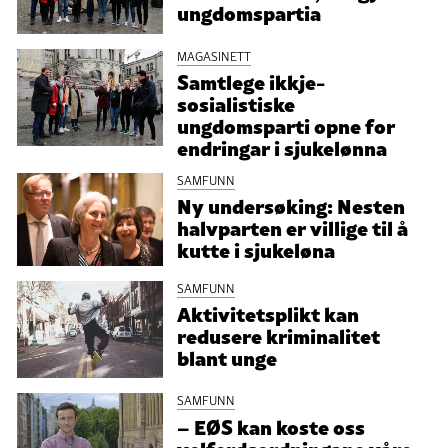
ungdomspartia
MAGASINETT
Samtlege ikkje-
sosialistiske
ungdomsparti opne for
endringar i sjukelønna
SAMFUNN
Ny undersøking: Nesten
halvparten er villige til å
kutte i sjukeløna
SAMFUNN
Aktivitetsplikt kan
redusere kriminalitet
blant unge
SAMFUNN
– EØS kan koste oss