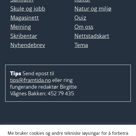
Skule og jobb
Natur og miljø
Magasinett
Quiz
Meining
Om oss
Skribentar
Nettstadskart
Nyhendebrev
Tema
Tips
Send epost til
tips@framtida.no
eller ring
fungerande redaktør
Birgitte
Vågnes Bakken:
452 79 435
Følg
Me bruker cookies og andre tekniske løysingar for å forbetra