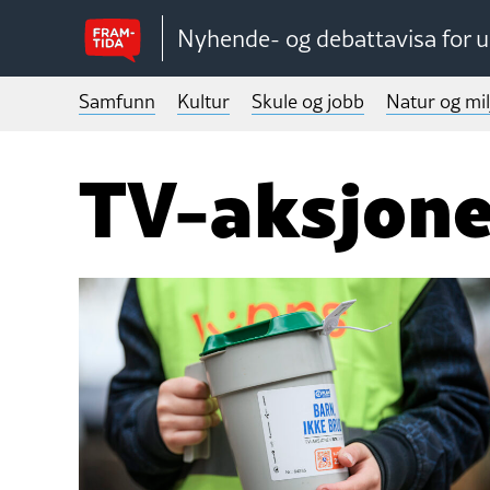
Nyhende- og debattavisa for 
Samfunn
Kultur
Skule og jobb
Natur og mil
TV-aksjon