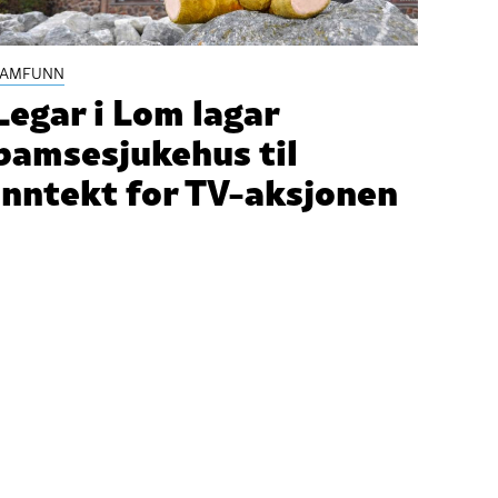
SAMFUNN
Legar i Lom lagar
bamsesjukehus til
inntekt for TV-aksjonen