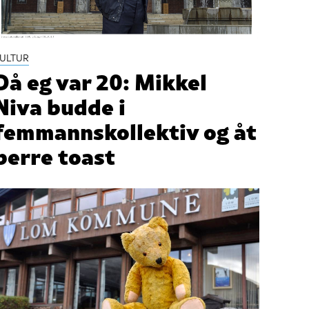
ULTUR
Då eg var 20: Mikkel
Niva budde i
femmannskollektiv og åt
berre toast