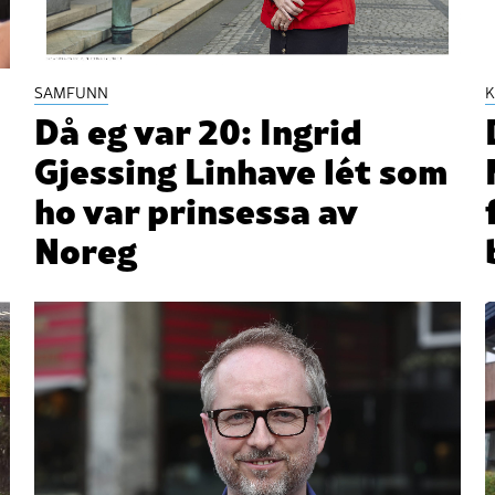
SAMFUNN
K
Då eg var 20: Ingrid
Gjessing Linhave lét som
ho var prinsessa av
Noreg