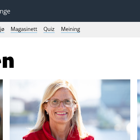
unge
jø
Magasinett
Quiz
Meining
en