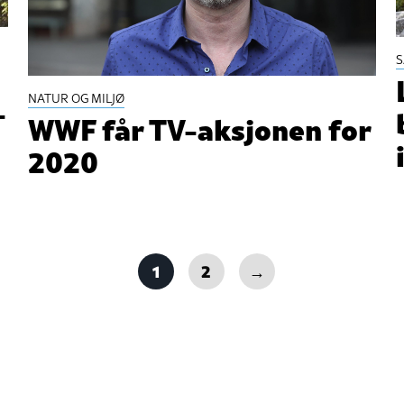
NATUR OG MILJØ
-
WWF får TV-aksjonen for
2020
1
2
→