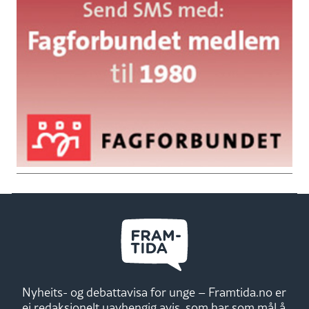
Nyheits- og debattavisa for unge – Framtida.no er
ei redaksjonelt uavhengig avis, som har som mål å