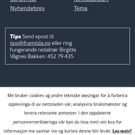
Nyhendebrev
Tema
Tips
Send epost til
tips@framtida.no
eller ring
fungerande redaktør
Birgitte
Vågnes Bakken:
452 79 435
Følg
Me bruker cookies og andre tekniske løysingar for å forbetra
opplevinga di av nettstaden vår, analysera bruksmønster og
levera relevante annonser. I den oppdaterte
personvernerklæringa vår kan du lesa meir om kva for
Takk for støtta:
Les meir!
informasjon me samlar inn og korleis denne blir brukt.