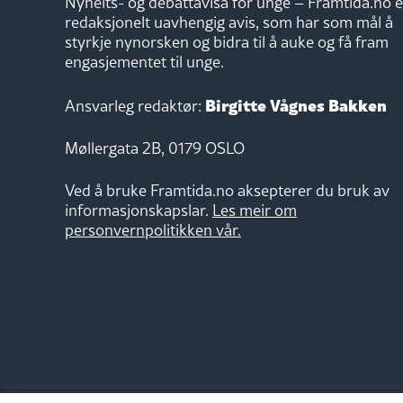
Nyheits- og debattavisa for unge – Framtida.no e
redaksjonelt uavhengig avis, som har som mål å
styrkje nynorsken og bidra til å auke og få fram
engasjementet til unge.
Birgitte Vågnes Bakken
Ansvarleg redaktør:
Møllergata 2B, 0179 OSLO
Ved å bruke Framtida.no aksepterer du bruk av
informasjonskapslar.
Les meir om
personvernpolitikken vår.