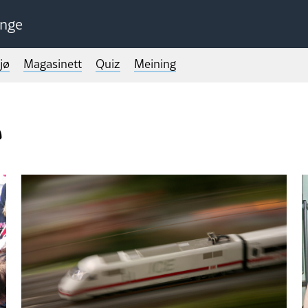
unge
jø
Magasinett
Quiz
Meining
e