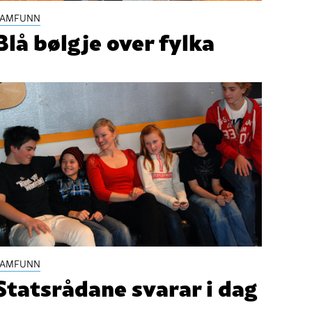
SAMFUNN
Blå bølgje over fylka
SAMFUNN
Statsrådane svarar i dag