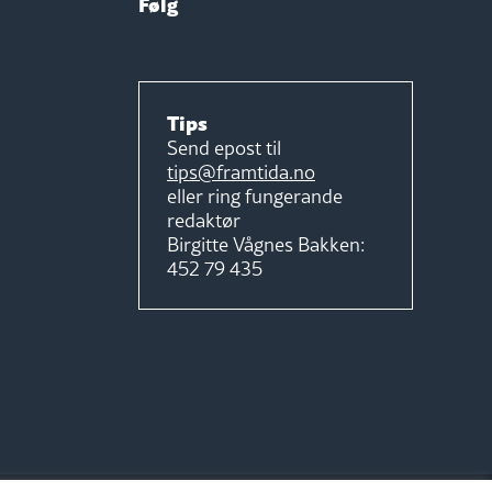
Følg
Tips
Send epost til
tips@framtida.no
eller ring fungerande
redaktør
Birgitte Vågnes Bakken:
452 79 435