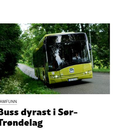
SAMFUNN
Buss dyrast i Sør-
Trøndelag