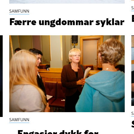
SAMFUNN
Færre ungdommar syklar
SAMFUNN
– Engasjer dykk for