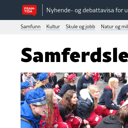
Nyhende- og debattavisa for 
Samfunn
Kultur
Skule og jobb
Natur og mil
Samferdsl