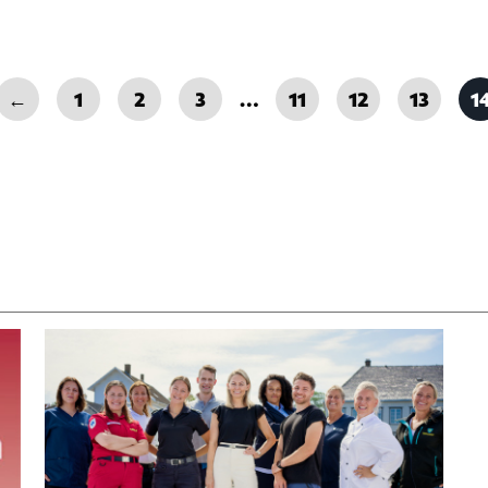
←
1
2
3
…
11
12
13
1