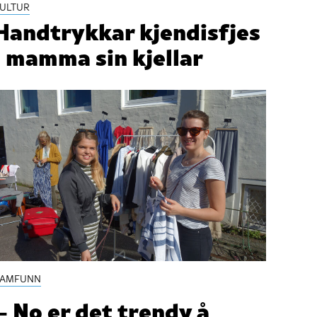
ULTUR
Handtrykkar kjendisfjes
i mamma sin kjellar
SAMFUNN
– No er det trendy å