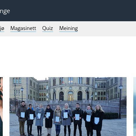
unge
jø
Magasinett
Quiz
Meining