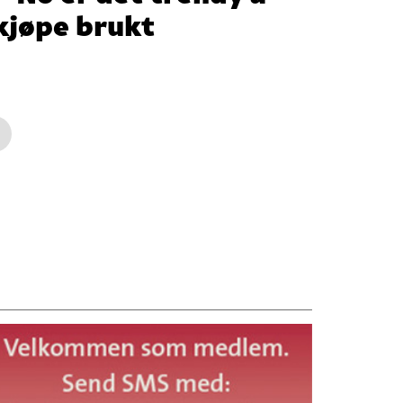
kjøpe brukt
→