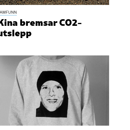
SAMFUNN
Kina bremsar CO2-
utslepp