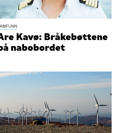
SAMFUNN
Are Kavø: Bråkebøttene
på nabobordet