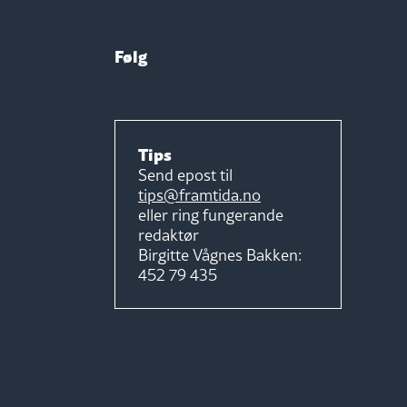
Følg
Tips
Send epost til
tips@framtida.no
eller ring fungerande
redaktør
Birgitte Vågnes Bakken:
452 79 435