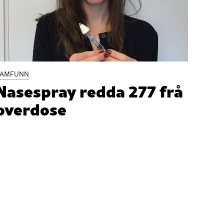
SAMFUNN
Nasespray redda 277 frå
overdose