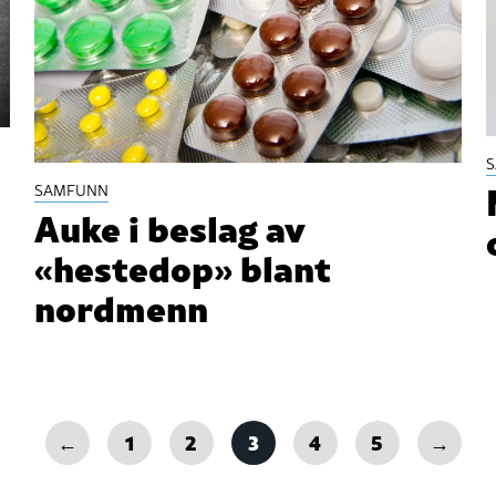
SAMFUNN
Auke i beslag av
«hestedop» blant
nordmenn
←
1
2
3
4
5
→