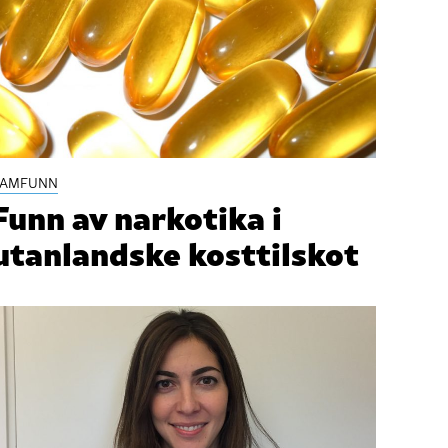
SAMFUNN
Funn av narkotika i
utanlandske kosttilskot