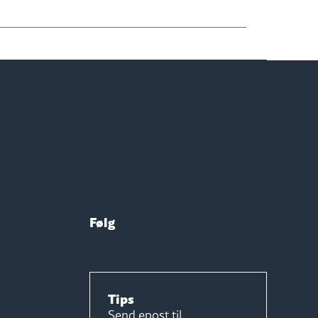
Følg
Tips
Send epost til