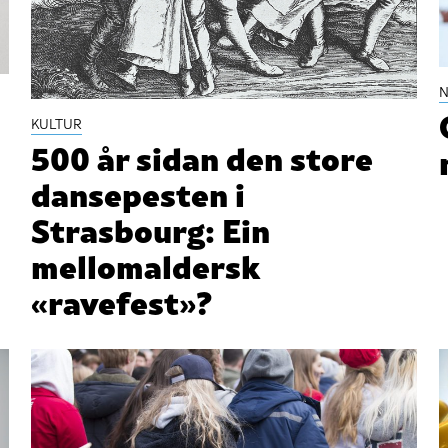
N
KULTUR
500 år sidan den store
dansepesten i
Strasbourg: Ein
mellomaldersk
«ravefest»?