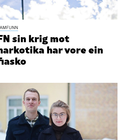
SAMFUNN
FN sin krig mot
narkotika har vore ein
fiasko