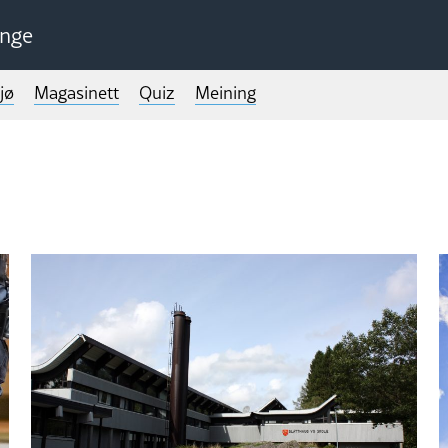
unge
jø
Magasinett
Quiz
Meining