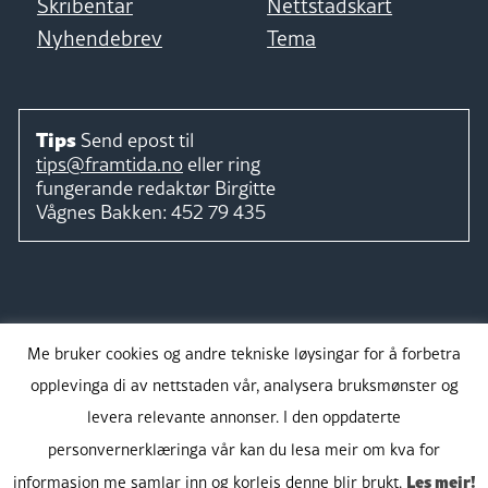
Skribentar
Nettstadskart
Nyhendebrev
Tema
Tips
Send epost til
tips@framtida.no
eller ring
fungerande redaktør
Birgitte
Vågnes Bakken:
452 79 435
Følg
Me bruker cookies og andre tekniske løysingar for å forbetra
opplevinga di av nettstaden vår, analysera bruksmønster og
levera relevante annonser. I den oppdaterte
personvernerklæringa vår kan du lesa meir om kva for
Takk for støtta:
Les meir!
informasjon me samlar inn og korleis denne blir brukt.