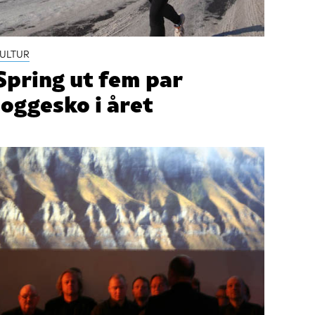
ULTUR
Spring ut fem par
joggesko i året