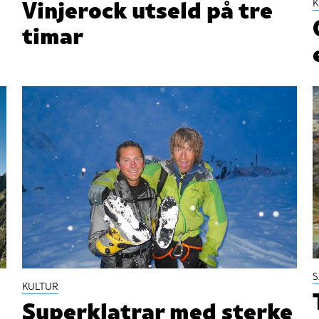
Vinjerock utseld på tre
K
timar
KULTUR
Superklatrar med sterke