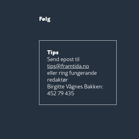
Følg
Tips
Send epost til
tips@framtida.no
eller ring fungerande
redaktør
Birgitte Vågnes Bakken:
452 79 435