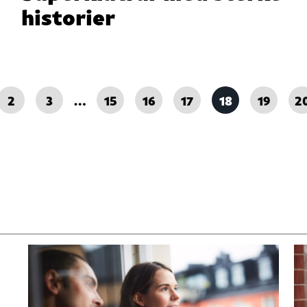
historier
2
3
…
15
16
17
18
19
2