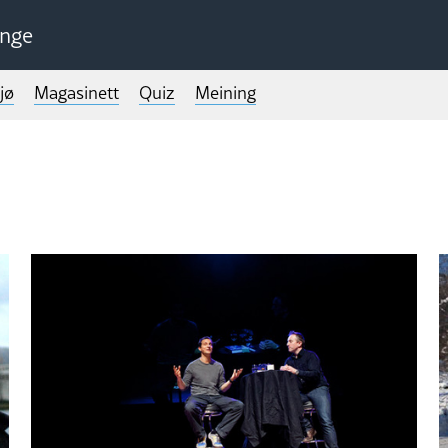
unge
jø
Magasinett
Quiz
Meining