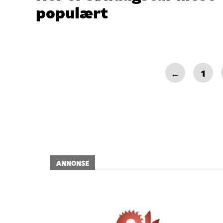
populært
←
1
ANNONSE