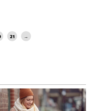
0
21
→