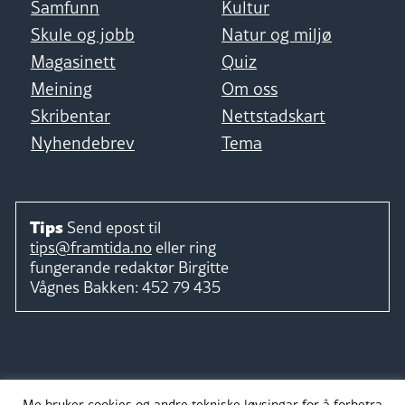
Samfunn
Kultur
Skule og jobb
Natur og miljø
Magasinett
Quiz
Meining
Om oss
Skribentar
Nettstadskart
Nyhendebrev
Tema
Tips
Send epost til
tips@framtida.no
eller ring
fungerande redaktør
Birgitte
Vågnes Bakken:
452 79 435
Følg
Me bruker cookies og andre tekniske løysingar for å forbetra