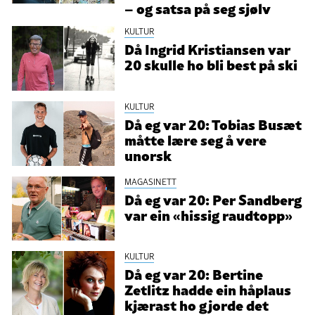
– og satsa på seg sjølv
KULTUR
Då Ingrid Kristiansen var
20 skulle ho bli best på ski
KULTUR
Då eg var 20: Tobias Busæt
måtte lære seg å vere
unorsk
MAGASINETT
Då eg var 20: Per Sandberg
var ein «hissig raudtopp»
KULTUR
Då eg var 20: Bertine
Zetlitz hadde ein håplaus
kjærast ho gjorde det