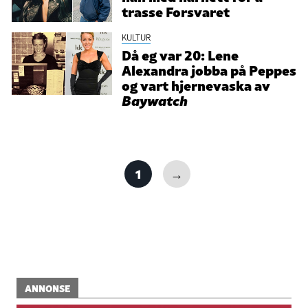
trasse Forsvaret
KULTUR
Då eg var 20: Lene
Alexandra jobba på Peppes
og vart hjernevaska av
Baywatch
1
→
ANNONSE