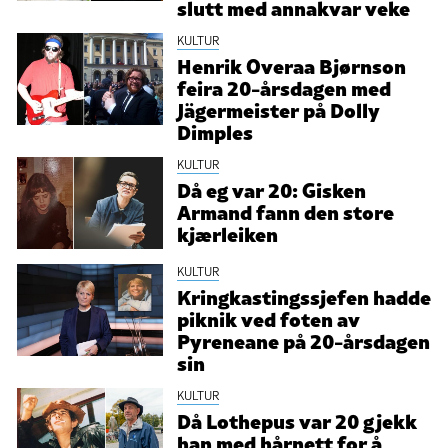
slutt med annakvar veke
KULTUR
Henrik Overaa Bjørnson
feira 20-årsdagen med
Jägermeister på Dolly
Dimples
KULTUR
Då eg var 20: Gisken
Armand fann den store
kjærleiken
KULTUR
Kringkastingssjefen hadde
piknik ved foten av
Pyreneane på 20-årsdagen
sin
KULTUR
Då Lothepus var 20 gjekk
han med hårnett for å