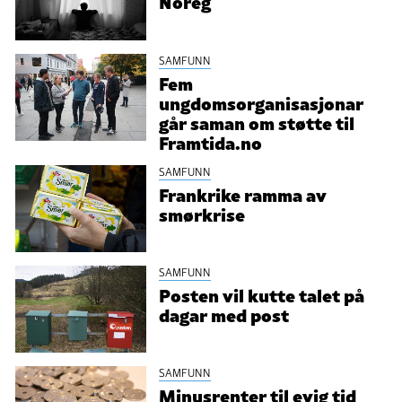
Noreg
SAMFUNN
Fem
ungdomsorganisasjonar
går saman om støtte til
Framtida.no
SAMFUNN
Frankrike ramma av
smørkrise
SAMFUNN
Posten vil kutte talet på
dagar med post
SAMFUNN
Minusrenter til evig tid