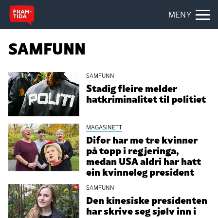
MENY
SAMFUNN
SAMFUNN
Stadig fleire melder
hatkriminalitet til politiet
MAGASINETT
Difor har me tre kvinner
på topp i regjeringa,
medan USA aldri har hatt
ein kvinneleg president
SAMFUNN
Den kinesiske presidenten
har skrive seg sjølv inn i