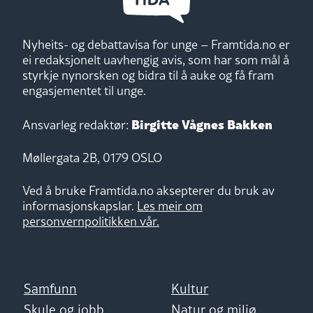
Nyheits- og debattavisa for unge – Framtida.no er
ei redaksjonelt uavhengig avis, som har som mål å
styrkje nynorsken og bidra til å auke og få fram
engasjementet til unge.
Birgitte Vågnes Bakken
Ansvarleg redaktør:
Møllergata 2B, 0179 OSLO
Ved å bruke Framtida.no aksepterer du bruk av
informasjonskapslar.
Les meir om
personvernpolitikken vår.
Samfunn
Kultur
Skule og jobb
Natur og miljø