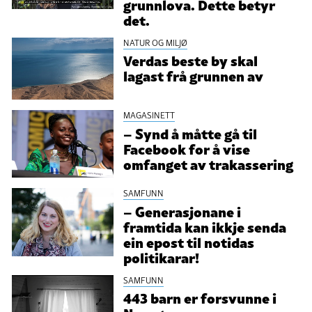
grunnlova. Dette betyr
det.
NATUR OG MILJØ
Verdas beste by skal
lagast frå grunnen av
MAGASINETT
– Synd å måtte gå til
Facebook for å vise
omfanget av trakassering
SAMFUNN
– Generasjonane i
framtida kan ikkje senda
ein epost til notidas
politikarar!
SAMFUNN
443 barn er forsvunne i