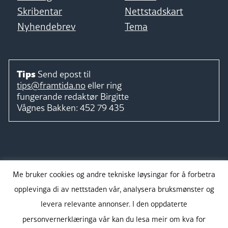
Skribentar
Nettstadskart
Nyhendebrev
Tema
Tips
Send epost til
tips@framtida.no
eller ring
fungerande redaktør
Birgitte
Vågnes Bakken:
452 79 435
Følg
Me bruker cookies og andre tekniske løysingar for å forbetra
opplevinga di av nettstaden vår, analysera bruksmønster og
levera relevante annonser. I den oppdaterte
personvernerklæringa vår kan du lesa meir om kva for
Takk for støtta: