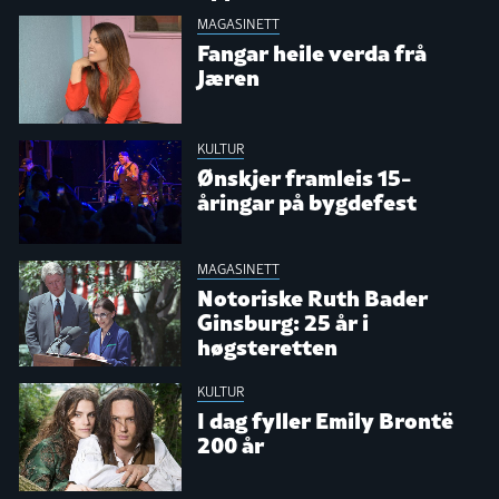
MAGASINETT
Fangar heile verda frå
Jæren
KULTUR
Ønskjer framleis 15-
åringar på bygdefest
MAGASINETT
Notoriske Ruth Bader
Ginsburg: 25 år i
høgsteretten
KULTUR
I dag fyller Emily Brontë
200 år