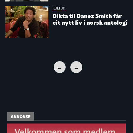
KULTUR
Dikta til Danez Smith får
eit nytt liv i norsk antologi
←
→
ANNONSE