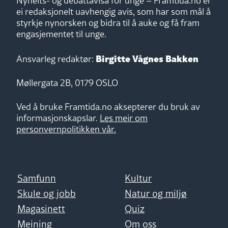
Nyheits- og debattavisa for unge – Framtida.no er
ei redaksjonelt uavhengig avis, som har som mål å
styrkje nynorsken og bidra til å auke og få fram
engasjementet til unge.
Birgitte Vågnes Bakken
Ansvarleg redaktør:
Møllergata 2B, 0179 OSLO
Ved å bruke Framtida.no aksepterer du bruk av
informasjonskapslar.
Les meir om
personvernpolitikken vår.
Samfunn
Kultur
Skule og jobb
Natur og miljø
Magasinett
Quiz
Meining
Om oss