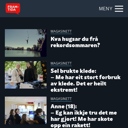
MENY
MAGASINETT
MAGASINETT
Kva hugsar du frå
rekordsommaren?
MAGASINETT
Sel brukte klede:
– Me har eit stort forbruk
av klede. Det er heilt
ekstremt!
MAGASINETT
Anne (18):
– Eg kan ikkje tru det me
har gjort! Me har skote
opp ein rakett!