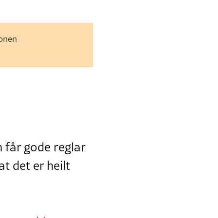
jonen
n får gode reglar
t det er heilt