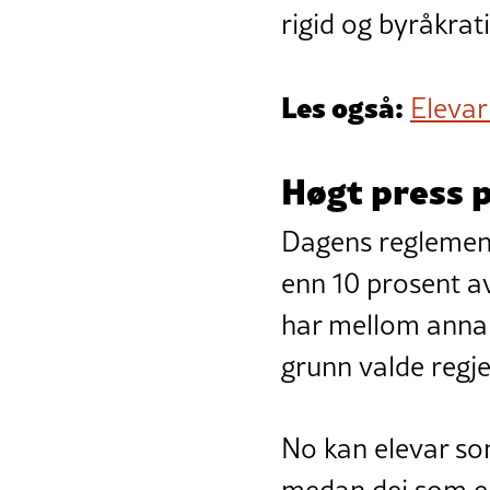
rigid og byråkrat
Les også:
Elevar
Høgt press 
Dagens reglement 
enn 10 prosent av
har mellom anna f
grunn valde regje
No kan elevar som
medan dei som er 