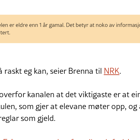
len er eldre enn 1 år gamal. Det betyr at noko av informas
tert.
å raskt eg kan, seier Brenna til
NRK
.
verfor kanalen at det viktigaste er at ei
len, som gjer at elevane møter opp, og a
 reglar som gjeld.