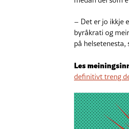
– Det er jo ikkje 
byråkrati og meir
på helsetenesta, 
Les meiningsin
definitivt treng 