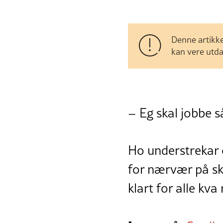
Denne artikke
kan vere utda
– Eg skal jobbe s
Ho understrekar o
for nærvær på sku
klart for alle kva