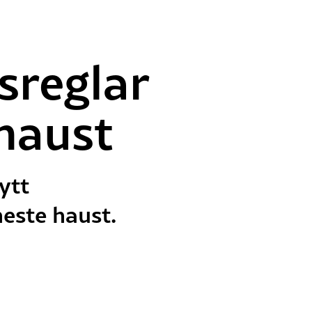
sreglar
 haust
ytt
este haust.