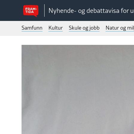
Nyhende- og debattavisa for 
Samfunn
Kultur
Skule og jobb
Natur og mil