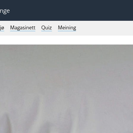
unge
jø
Magasinett
Quiz
Meining