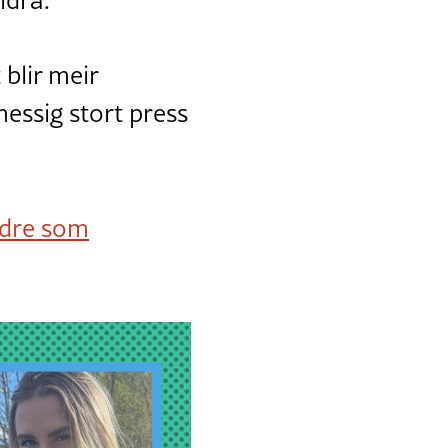
 blir meir
messig stort press
ndre som