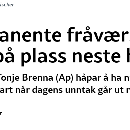
Fischer
anente fråvær
på plass neste
onje Brenna (Ap) håpar å ha n
art når dagens unntak går ut n
r