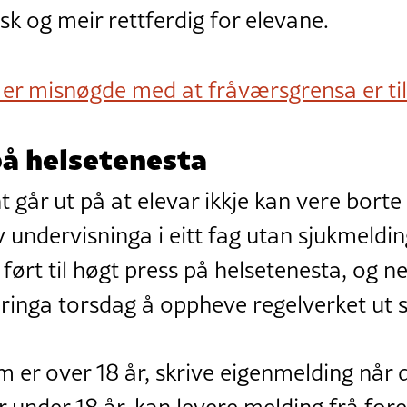
isk og meir rettferdig for elevane.
 er misnøgde med at fråværsgrensa er ti
på helsetenesta
går ut på at elevar ikkje kan vere borte 
 undervisninga i eitt fag utan sjukmeldin
ørt til høgt press på helsetenesta, og n
ringa torsdag å oppheve regelverket ut s
 er over 18 år, skrive eigenmelding når de
under 18 år, kan levere melding frå fore