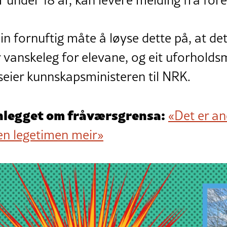
ein fornuftig måte å løyse dette på, at det
 vanskeleg for elevane, og eit uforholds
seier kunnskapsministeren til NRK.
nlegget om fråværsgrensa:
«
Det er a
den legetimen meir»