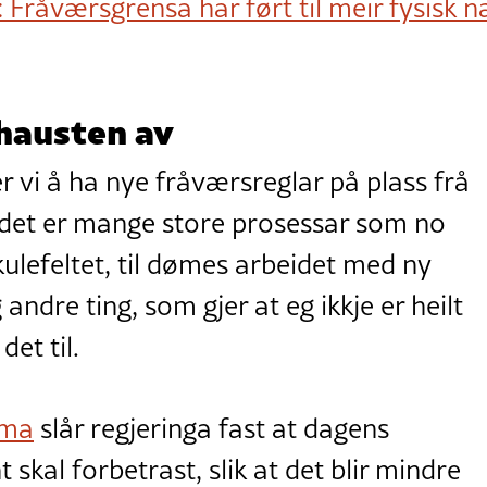
: Fråværsgrensa har ført til meir fysisk 
 hausten av
er vi å ha nye fråværsreglar på plass frå
det er mange store prosessar som no
kulefeltet, til dømes arbeidet med ny
andre ting, som gjer at eg ikkje er heilt
det til.
rma
slår regjeringa fast at dagens
skal forbetrast, slik at det blir mindre