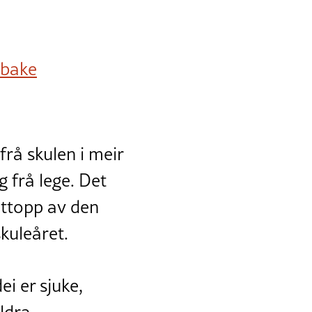
lbake
frå skulen i meir
g frå lege. Det
ettopp av den
kuleåret.
i er sjuke,
ldra.