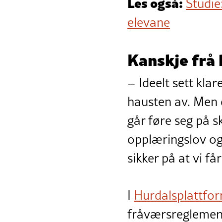
Les også:
Studie
elevane
Kanskje frå
– Ideelt sett klar
hausten av. Men 
går føre seg på s
opplæringslov og 
sikker på at vi får 
I
Hurdalsplattfo
fråværsreglement 