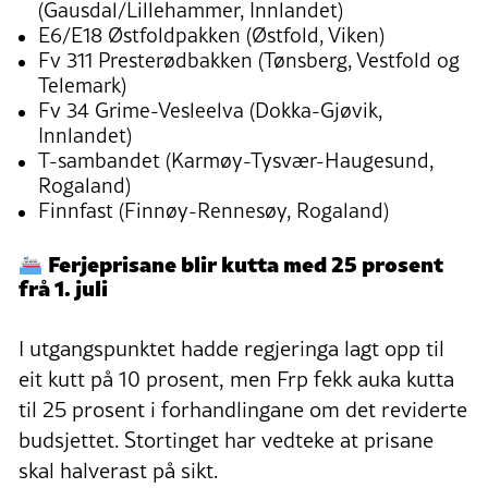
(Gausdal/Lillehammer, Innlandet)
E6/E18 Østfoldpakken (Østfold, Viken)
Fv 311 Presterødbakken (Tønsberg, Vestfold og
Telemark)
Fv 34 Grime-Vesleelva (Dokka-Gjøvik,
Innlandet)
T-sambandet (Karmøy-Tysvær-Haugesund,
Rogaland)
Finnfast (Finnøy-Rennesøy, Rogaland)
Ferjeprisane blir kutta med 25 prosent
frå 1. juli
I utgangspunktet hadde regjeringa lagt opp til
eit kutt på 10 prosent, men Frp fekk auka kutta
til 25 prosent i forhandlingane om det reviderte
budsjettet. Stortinget har vedteke at prisane
skal halverast på sikt.