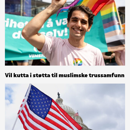
Vil kutta i støtta til muslimske trussamfunn