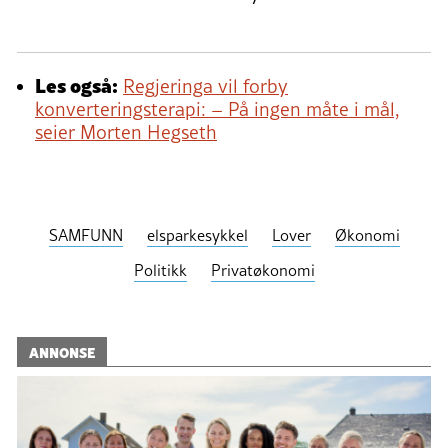
Les også:
Regjeringa vil forby
konverteringsterapi: – På ingen måte i mål,
seier Morten Hegseth
SAMFUNN
elsparkesykkel
Lover
Økonomi
Politikk
Privatøkonomi
ANNONSE