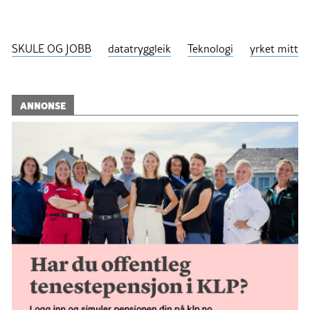
SKULE OG JOBB
datatryggleik
Teknologi
yrket mitt
ANNONSE