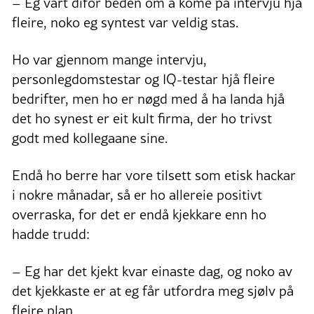
– Eg vart difor beden om å kome på intervju hjå
fleire, noko eg syntest var veldig stas.
Ho var gjennom mange intervju,
personlegdomstestar og IQ-testar hjå fleire
bedrifter, men ho er nøgd med å ha landa hjå
det ho synest er eit kult firma, der ho trivst
godt med kollegaane sine.
Endå ho berre har vore tilsett som etisk hackar
i nokre månadar, så er ho allereie positivt
overraska, for det er endå kjekkare enn ho
hadde trudd:
– Eg har det kjekt kvar einaste dag, og noko av
det kjekkaste er at eg får utfordra meg sjølv på
fleire plan.