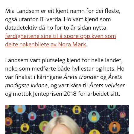
Mia Landsem er eit kjent namn for dei fleste,
også utanfor IT-verda. Ho vart kjend som
datadetektiv då ho for to år sidan nytta
ferdigheitene sine til å spore opp kven som
delte nakenbilete av Nora Mørk
.
Landsem vart plutseleg kjend for heile landet,
noko som medførte både hyllestar og hets. Ho
var finalist i kåringane
Årets trønder
og
Årets
modigste kvinne
, og vart kåra til
Årets veiviser
og mottok Jenteprisen 2018 for arbeidet sitt.