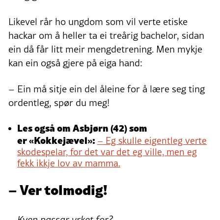
Likevel rår ho ungdom som vil verte etiske
hackar om å heller ta ei treårig bachelor, sidan
ein då får litt meir mengdetrening. Men mykje
kan ein også gjere på eiga hand:
– Ein må sitje ein del åleine for å lære seg ting
ordentleg, spør du meg!
Les også om Asbjørn (42) som
er «Kokkejævel»:
– Eg skulle eigentleg verte
skodespelar, for det var det eg ville, men eg
fekk ikkje lov av mamma.
– Ver tolmodig!
– Kven passar yrket for?