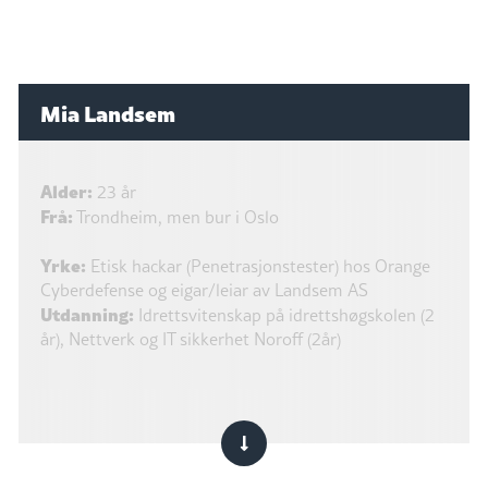
Mia Landsem
Alder:
23 år
Frå:
Trondheim, men bur i Oslo
Yrke:
Etisk hackar (Penetrasjonstester) hos Orange
Cyberdefense og eigar/leiar av Landsem AS
Utdanning:
Idrettsvitenskap på idrettshøgskolen (2
år), Nettverk og IT sikkerhet Noroff (2år)