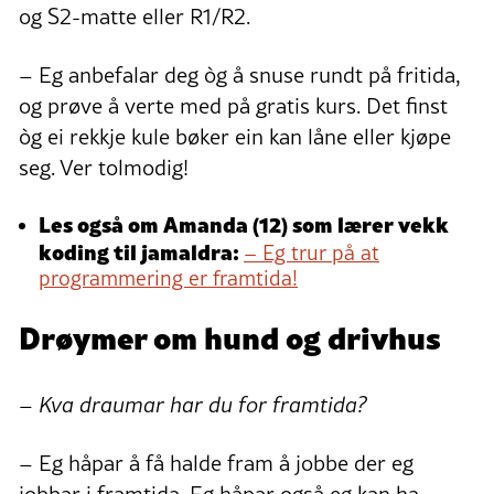
og S2-matte eller R1/R2.
– Eg anbefalar deg òg å snuse rundt på fritida,
og prøve å verte med på gratis kurs. Det finst
òg ei rekkje kule bøker ein kan låne eller kjøpe
seg. Ver tolmodig!
Les også om Amanda (12) som lærer vekk
koding til jamaldra:
– Eg trur på at
programmering er framtida!
Drøymer om hund og drivhus
– Kva draumar har du for framtida?
– Eg håpar å få halde fram å jobbe der eg
jobbar i framtida. Eg håpar også eg kan ha