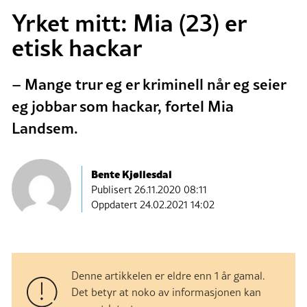
Yrket mitt: Mia (23) er
etisk hackar
– Mange trur eg er kriminell når eg seier
eg jobbar som hackar, fortel Mia
Landsem.
Bente Kjøllesdal
Publisert
26.11.2020 08:11
Oppdatert 24.02.2021 14:02
Denne artikkelen er eldre enn 1 år gamal.
Det betyr at noko av informasjonen kan