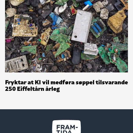
Fryktar at KI vil medføra søppel tilsvarande
250 Eiffeltårn årleg