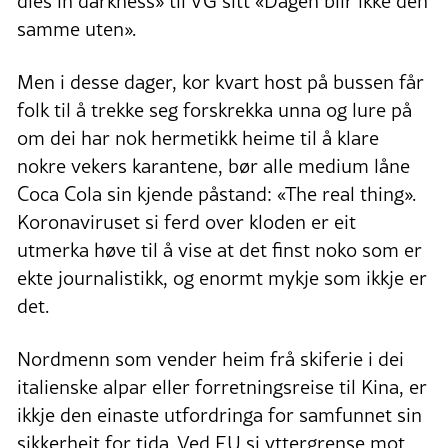
dies in darkness» til VG sitt «Dagen blir ikke den
samme uten».
Men i desse dager, kor kvart host på bussen får
folk til å trekke seg forskrekka unna og lure på
om dei har nok hermetikk heime til å klare
nokre vekers karantene, bør alle medium låne
Coca Cola sin kjende påstand: «The real thing».
Koronaviruset si ferd over kloden er eit
utmerka høve til å vise at det finst noko som er
ekte journalistikk, og enormt mykje som ikkje er
det.
Nordmenn som vender heim frå skiferie i dei
italienske alpar eller forretningsreise til Kina, er
ikkje den einaste utfordringa for samfunnet sin
sikkerheit for tida. Ved EU si yttergrense mot