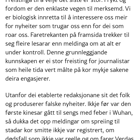
fordom er den enklaste vegen til merksemd. Vi
er biologisk innretta til å interessere oss meir
for nyheiter som trugar oss enn for dei som
roar oss. Faretrekanten på framsida trekker til
seg fleire lesarar enn meldinga om at alt er
under kontroll. Denne grunnleggjande
kunnskapen er ei stor freisting for journalistar
som heile tida vert målte på kor mykje sakene
deira engasjerer.
Utanfor dei etablerte redaksjonane sit det folk
og produserer falske nyheiter. Ikkje før var den
første kinesar gått til sengs med feber i Wuhan,
så dukka det opp meldingar om spreiing til
stadar kor smitte ikkje var registrert, om
dødsfall som ikkje var reelle og om farer Verdas