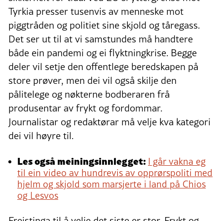
Tyrkia presser tusenvis av menneske mot
piggtråden og politiet sine skjold og tåregass.
Det ser ut til at vi samstundes må handtere
både ein pandemi og ei flyktningkrise. Begge
deler vil setje den offentlege beredskapen på
store prøver, men dei vil også skilje den
pålitelege og nøkterne bodberaren frå
produsentar av frykt og fordommar.
Journalistar og redaktørar må velje kva kategori
dei vil høyre til.
Les også meiningsinnlegget:
I går vakna eg
til ein video av hundrevis av opprørspoliti med
hjelm og skjold som marsjerte i land på Chios
og Lesvos
Freistinga til å velje det siste er stor. Frykt og