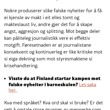
Nokre produserer slike falske nyheiter for å få
ei kjensle av makt i eit elles tomt og
makteslaust liv, andre gjer det for å skape
angst, aggresjon og splitting. Mot begge deler
kan påliteleg journalistikk vere ei effektiv
motgift. Føresetnaden er at journalistane
konsekvent og kontinuerleg er like kritiske mot
si eiga dekning som mot styresmaktene si
krisehandtering.
Visste du at Finland startar kampen mot
falske nyheiter i barneskulen?
Les saka
her.
Kva med språket? Kva ord skal vi bruke? Er det
rett å omtale store grupper av menneske som