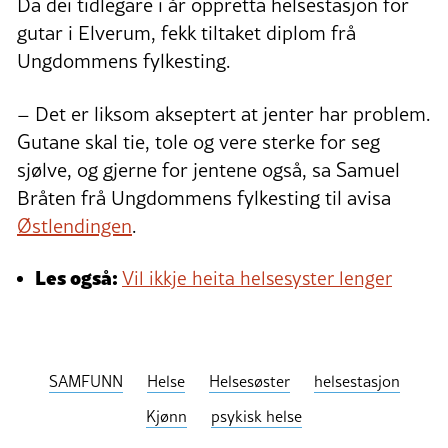
Da dei tidlegare i år oppretta helsestasjon for
gutar i Elverum, fekk tiltaket diplom frå
Ungdommens fylkesting.
– Det er liksom akseptert at jenter har problem.
Gutane skal tie, tole og vere sterke for seg
sjølve, og gjerne for jentene også, sa Samuel
Bråten frå Ungdommens fylkesting til avisa
Østlendingen
.
Les også:
Vil ikkje heita helsesyster lenger
SAMFUNN
Helse
Helsesøster
helsestasjon
Kjønn
psykisk helse