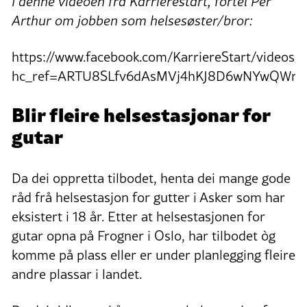
I denne videoen frå Karrierestart, fortèl Per
Arthur om jobben som helsesøster/bror:
https://www.facebook.com/KarriereStart/videos
hc_ref=ARTU8SLfv6dAsMVj4hKJ8D6wNYwQWri
Blir fleire helsestasjonar for
gutar
Da dei oppretta tilbodet, henta dei mange gode
råd frå helsestasjon for gutter i Asker som har
eksistert i 18 år. Etter at helsestasjonen for
gutar opna på Frogner i Oslo, har tilbodet òg
komme på plass eller er under planlegging fleire
andre plassar i landet.