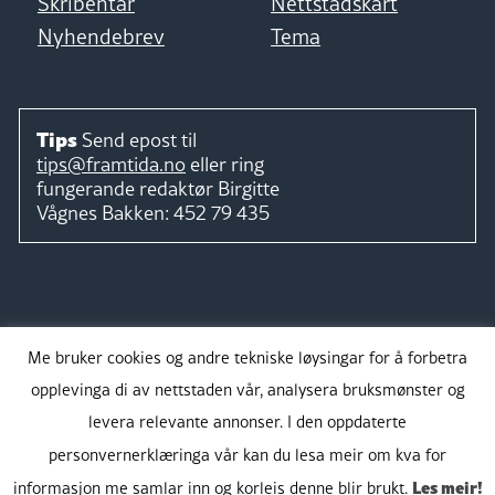
Skribentar
Nettstadskart
Nyhendebrev
Tema
Tips
Send epost til
tips@framtida.no
eller ring
fungerande redaktør
Birgitte
Vågnes Bakken:
452 79 435
Følg
Me bruker cookies og andre tekniske løysingar for å forbetra
opplevinga di av nettstaden vår, analysera bruksmønster og
levera relevante annonser. I den oppdaterte
personvernerklæringa vår kan du lesa meir om kva for
Takk for støtta:
Les meir!
informasjon me samlar inn og korleis denne blir brukt.