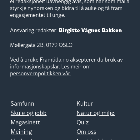
ei redaksjonelt uavhengig avis, som har som mål å
styrkje nynorsken og bidra til å auke og få fram
engasjementet til unge.
Birgitte Vågnes Bakken
Ansvarleg redaktør:
Møllergata 2B, 0179 OSLO
Ved å bruke Framtida.no aksepterer du bruk av
informasjonskapslar.
Les meir om
personvernpolitikken vår.
Samfunn
Kultur
Skule og jobb
Natur og miljø
Magasinett
Quiz
Meining
Om oss