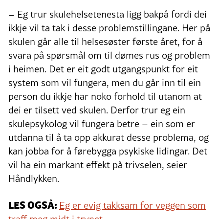
– Eg trur skulehelsetenesta ligg bakpå fordi dei
ikkje vil ta tak i desse problemstillingane. Her på
skulen går alle til helsesøster første året, for å
svara på spørsmål om til dømes rus og problem
i heimen. Det er eit godt utgangspunkt for eit
system som vil fungera, men du går inn til ein
person du ikkje har noko forhold til utanom at
dei er tilsett ved skulen. Derfor trur eg ein
skulepsykolog vil fungera betre – ein som er
utdanna til å ta opp akkurat desse problema, og
kan jobba for å førebygga psykiske lidingar. Det
vil ha ein markant effekt på trivselen, seier
Håndlykken.
LES OGSÅ:
Eg er evig takksam for veggen som
traff meg midt i trynet