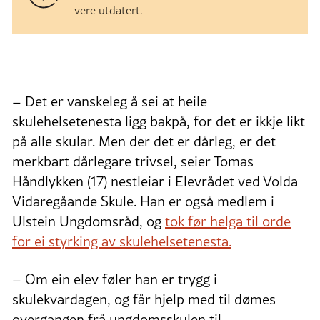
vere utdatert.
– Det er vanskeleg å sei at heile
skulehelsetenesta ligg bakpå, for det er ikkje likt
på alle skular. Men der det er dårleg, er det
merkbart dårlegare trivsel, seier Tomas
Håndlykken (17) nestleiar i Elevrådet ved Volda
Vidaregåande Skule. Han er også medlem i
Ulstein Ungdomsråd, og
tok før helga til orde
for ei styrking av skulehelsetenesta.
– Om ein elev føler han er trygg i
skulekvardagen, og får hjelp med til dømes
overgangen frå ungdomsskulen til