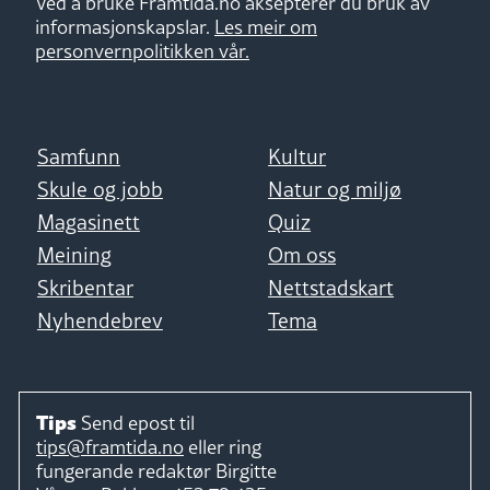
Ved å bruke Framtida.no aksepterer du bruk av
informasjonskapslar.
Les meir om
personvernpolitikken vår.
Samfunn
Kultur
Skule og jobb
Natur og miljø
Magasinett
Quiz
Meining
Om oss
Skribentar
Nettstadskart
Nyhendebrev
Tema
Tips
Send epost til
tips@framtida.no
eller ring
fungerande redaktør
Birgitte