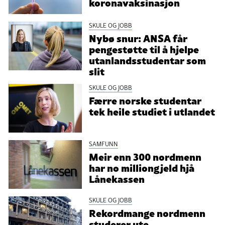
koronavaksinasjon
SKULE OG JOBB
Nybø snur: ANSA får
pengestøtte til å hjelpe
utanlandsstudentar som
slit
SKULE OG JOBB
Færre norske studentar
tek heile studiet i utlandet
SAMFUNN
Meir enn 300 nordmenn
har no milliongjeld hjå
Lånekassen
SKULE OG JOBB
Rekordmange nordmenn
studerer ute