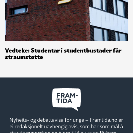
Vedteke: Studentar i studentbustader får
straumstøtte
Nyheits- og debattavisa for unge – Framtida.no er
ei redaksjonelt uavhengig avis, som har som mål å
styrkje nynorsken og bidra til å auke og få fram