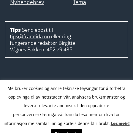
Nyhendebrev
Tema
Tips
Send epost til
tips@framtida.no
eller ring
fungerande redaktør
Birgitte
Vågnes Bakken:
452 79 435
Følg
Me bruker cookies og andre tekniske løysingar for å forbetra
opplevinga di av nettstaden vår, analysera bruksmønster og
levera relevante annonser. I den oppdaterte
personvernerklæringa vår kan du lesa meir om kva for
Takk for støtta:
Les meir!
informasjon me samlar inn og korleis denne blir brukt.