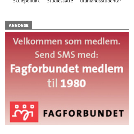
Skulepolitikk
Studiestøtte
utanlandsstudentar
ANNONSE