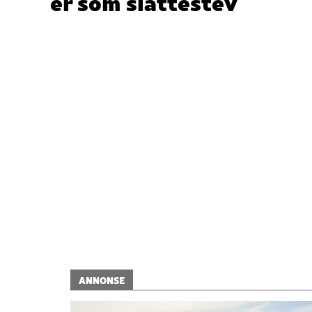
er som slåttestev
ANNONSE