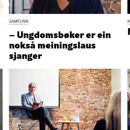
SAMFUNN
K
– Ungdomsbøker er ein
nokså meiningslaus
sjanger