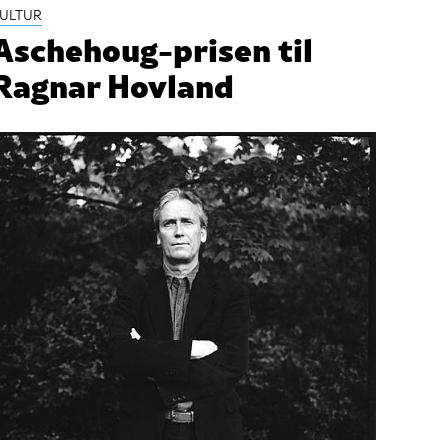
ULTUR
Aschehoug-prisen til
Ragnar Hovland