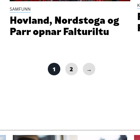
K
SAMFUNN
Hovland, Nordstoga og
Parr opnar Falturiltu
1
2
→