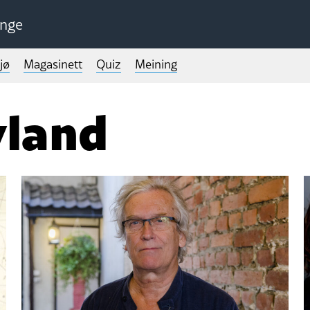
unge
jø
Magasinett
Quiz
Meining
vland