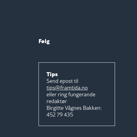
Følg
Tips
Send epost til
tips@framtida.no
eller ring fungerande
redaktør
Birgitte Vågnes Bakken:
452 79 435