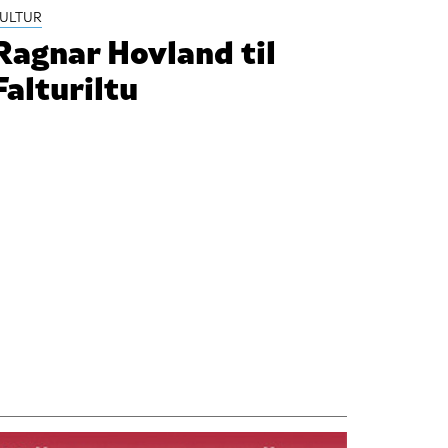
ULTUR
Ragnar Hovland til
Falturiltu