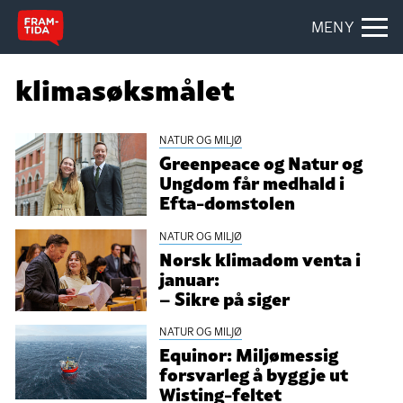
MENY
klimasøksmålet
NATUR OG MILJØ
Greenpeace og Natur og
Ungdom får medhald i
Efta-domstolen
NATUR OG MILJØ
Norsk klimadom venta i
januar:
– Sikre på siger
NATUR OG MILJØ
Equinor: Miljømessig
forsvarleg å byggje ut
Wisting-feltet