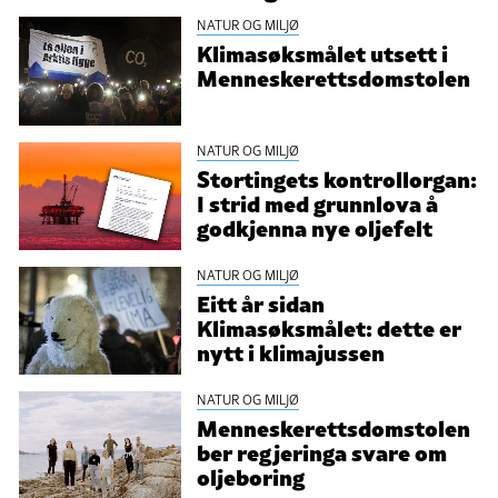
NATUR OG MILJØ
Klimasøksmålet utsett i
Menneskerettsdomstolen
NATUR OG MILJØ
Stortingets kontrollorgan:
I strid med grunnlova å
godkjenna nye oljefelt
NATUR OG MILJØ
Eitt år sidan
Klimasøksmålet: dette er
nytt i klimajussen
NATUR OG MILJØ
Menneskerettsdomstolen
ber regjeringa svare om
oljeboring