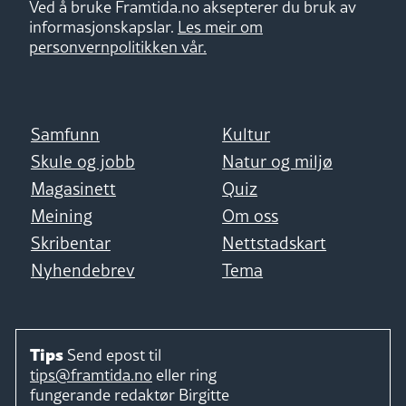
Ved å bruke Framtida.no aksepterer du bruk av
informasjonskapslar.
Les meir om
personvernpolitikken vår.
Samfunn
Kultur
Skule og jobb
Natur og miljø
Magasinett
Quiz
Meining
Om oss
Skribentar
Nettstadskart
Nyhendebrev
Tema
Tips
Send epost til
tips@framtida.no
eller ring
fungerande redaktør
Birgitte