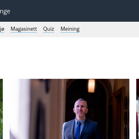
unge
jø
Magasinett
Quiz
Meining