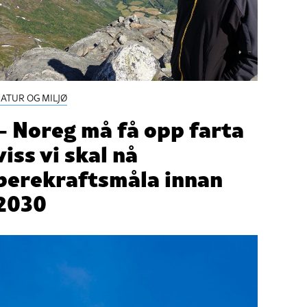
ATUR OG MILJØ
– Noreg må få opp farta
viss vi skal nå
berekraftsmåla innan
2030