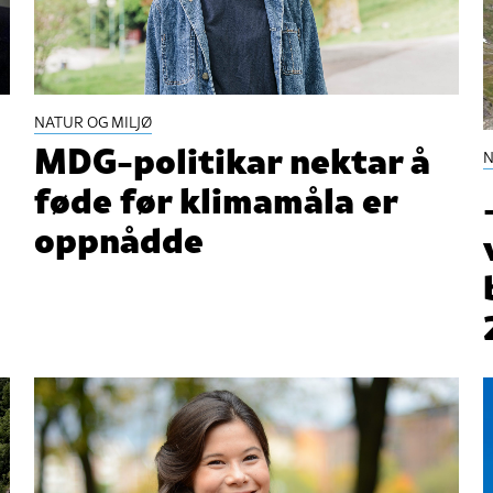
NATUR OG MILJØ
MDG-politikar nektar å
N
føde før klimamåla er
oppnådde