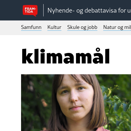
Nyhende- og debattavisa for 
Samfunn
Kultur
Skule og jobb
Natur og mil
klimamål