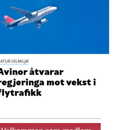
ATUR OG MILJØ
Avinor åtvarar
regjeringa mot vekst i
flytrafikk