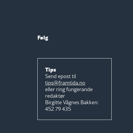
Følg
Tips
Send epost til
tips@framtida.no
eller ring fungerande
redaktør
Birgitte Vågnes Bakken:
452 79 435