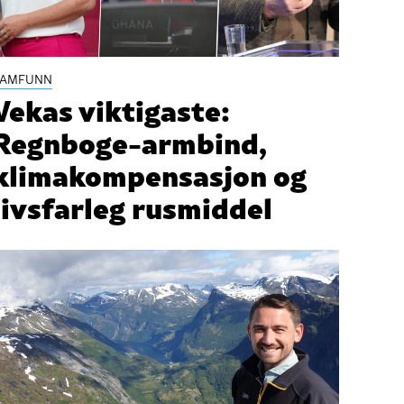
SAMFUNN
Vekas viktigaste:
Regnboge-armbind,
klimakompensasjon og
livsfarleg rusmiddel