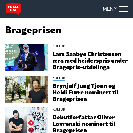
MENY
Brageprisen
KULTUR
Lars Saabye Christensen
æra med heiderspris under
Bragepris-utdelinga
KULTUR
Brynjulf Jung Tjønn og
Heidi Furre nominert til
Brageprisen
KULTUR
Debutforfattar Oliver
Lovrenski nominert til
Brageprisen