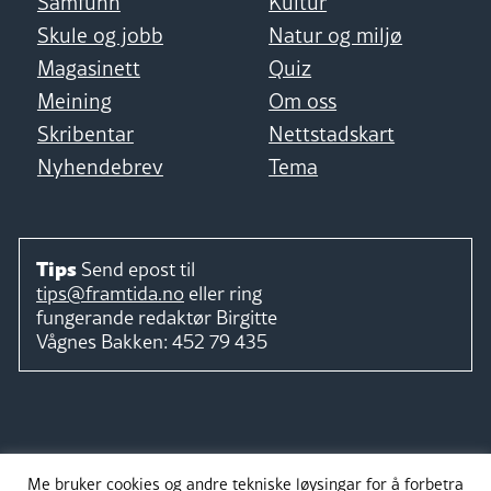
Samfunn
Kultur
Skule og jobb
Natur og miljø
Magasinett
Quiz
Meining
Om oss
Skribentar
Nettstadskart
Nyhendebrev
Tema
Tips
Send epost til
tips@framtida.no
eller ring
fungerande redaktør
Birgitte
Vågnes Bakken:
452 79 435
Følg
Me bruker cookies og andre tekniske løysingar for å forbetra