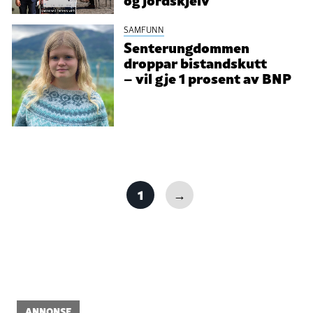
SAMFUNN
Senterungdommen
droppar bistandskutt
– vil gje 1 prosent av BNP
1
→
ANNONSE