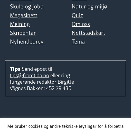
Skule og jobb
Natur og miljø
Magasinett
Quiz
Meining
Om oss
Skribentar
Nettstadskart
Nyhendebrev
Tema
Tips
Send epost til
tips@framtida.no
eller ring
fungerande redaktør
Birgitte
Vågnes Bakken:
452 79 435
Følg
Me bruker cookies og andre tekniske løysingar for å forbetra