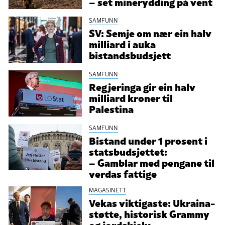
– set minerydding på vent
SAMFUNN
SV: Semje om nær ein halv
milliard i auka
bistandsbudsjett
SAMFUNN
Regjeringa gir ein halv
milliard kroner til
Palestina
SAMFUNN
Bistand under 1 prosent i
statsbudsjettet:
– Gamblar med pengane til
verdas fattige
MAGASINETT
Vekas viktigaste: Ukraina-
støtte, historisk Grammy
og jordskjelv