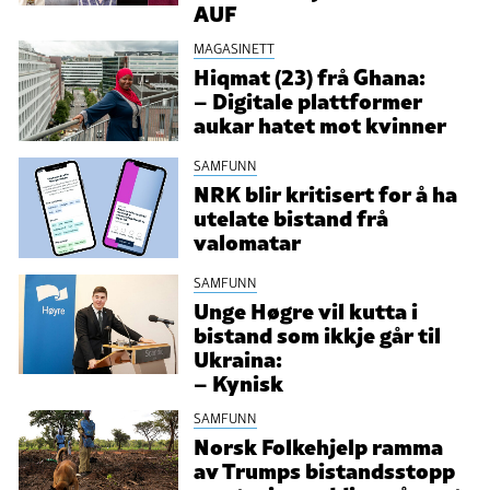
AUF
MAGASINETT
Hiqmat (23) frå Ghana:
– Digitale plattformer
aukar hatet mot kvinner
SAMFUNN
NRK blir kritisert for å ha
utelate bistand frå
valomatar
SAMFUNN
Unge Høgre vil kutta i
bistand som ikkje går til
Ukraina:
– Kynisk
SAMFUNN
Norsk Folkehjelp ramma
av Trumps bistandsstopp