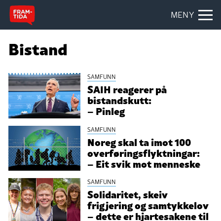
MENY
Bistand
SAMFUNN
SAIH reagerer på
bistandskutt:
– Pinleg
SAMFUNN
Noreg skal ta imot 100
overføringsflyktningar:
– Eit svik mot menneske
SAMFUNN
Solidaritet, skeiv
frigjering og samtykkelov
– dette er hjartesakene til