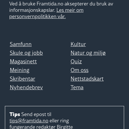
Ved å bruke Framtida.no aksepterer du bruk av
informasjonskapslar.
Les meir om
personvernpolitikken vår.
Samfunn
Kultur
Skule og jobb
Natur og miljø
Magasinett
Quiz
Meining
Om oss
Skribentar
Nettstadskart
Nyhendebrev
Tema
Tips
Send epost til
tips@framtida.no
eller ring
fungerande redaktør
Birgitte