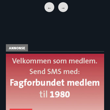
←
→
ANNONSE