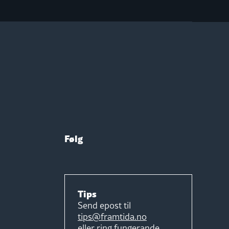
Følg
Tips
Send epost til
tips@framtida.no
eller ring fungerande