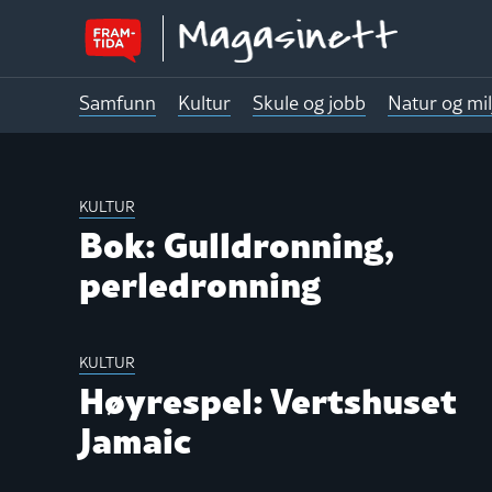
Samfunn
Kultur
Skule og jobb
Natur og mil
MAGASINE
KULTUR
Bok: Gulldronning,
perledronning
KULTUR
Høyrespel: Vertshuset
Jamaic