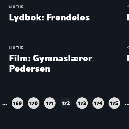
KULTUR
K
Lydbok: Frendeløs
KULTUR
K
Film: Gymnaslærer
Pedersen
…
169
170
171
172
173
174
175