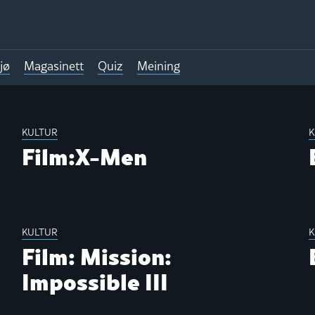
jø
Magasinett
Quiz
Meining
TT
KULTUR
K
Film:X-Men
KULTUR
K
Film: Mission:
Impossible III