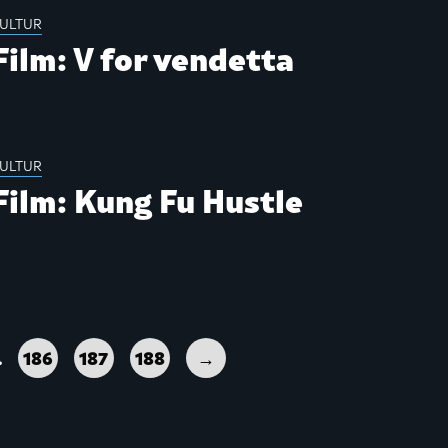
ULTUR
Film: V for vendetta
ULTUR
Film: Kung Fu Hustle
…
186
187
188
→