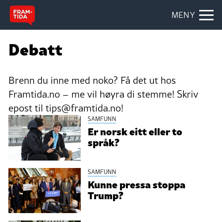
MENY
Debatt
Brenn du inne med noko? Få det ut hos
Framtida.no – me vil høyra di stemme! Skriv
epost til tips@framtida.no!
SAMFUNN
Er norsk eitt eller to
språk?
SAMFUNN
Kunne pressa stoppa
Trump?