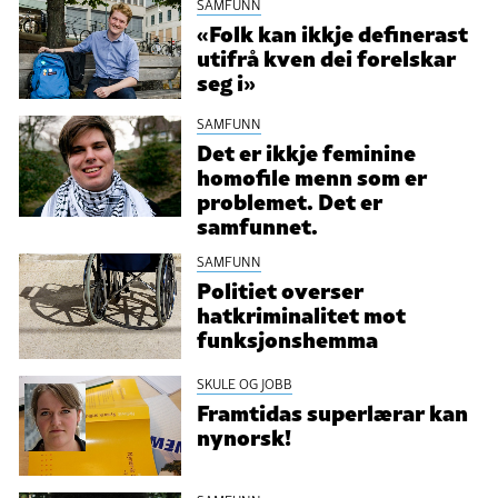
SAMFUNN
«Folk kan ikkje definerast
utifrå kven dei forelskar
seg i»
SAMFUNN
Det er ikkje feminine
homofile menn som er
problemet. Det er
samfunnet.
SAMFUNN
Politiet overser
hatkriminalitet mot
funksjonshemma
SKULE OG JOBB
Framtidas superlærar kan
nynorsk!