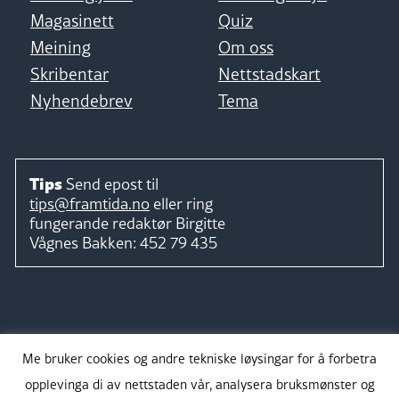
Magasinett
Quiz
Meining
Om oss
Skribentar
Nettstadskart
Nyhendebrev
Tema
Tips
Send epost til
tips@framtida.no
eller ring
fungerande redaktør
Birgitte
Vågnes Bakken:
452 79 435
Følg
Me bruker cookies og andre tekniske løysingar for å forbetra
opplevinga di av nettstaden vår, analysera bruksmønster og