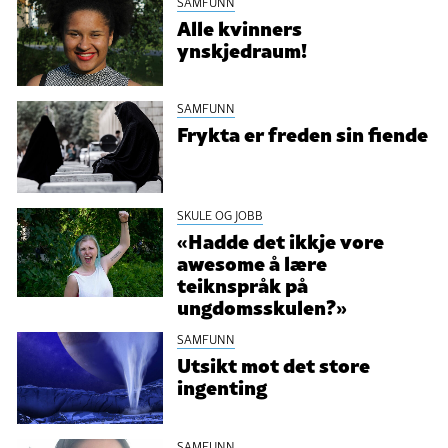
SAMFUNN
Alle kvinners
ynskjedraum!
SAMFUNN
Frykta er freden sin fiende
SKULE OG JOBB
«Hadde det ikkje vore
awesome å lære
teiknspråk på
ungdomsskulen?»
SAMFUNN
Utsikt mot det store
ingenting
SAMFUNN