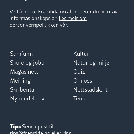
Ved å bruke Framtida.no aksepterer du bruk av
informasjonskapslar.
Les meir om
personvernpolitikken vår.
Samfunn
Kultur
Skule og jobb
Natur og miljø
Magasinett
Quiz
Meining
Om oss
Skribentar
Nettstadskart
Nyhendebrev
Tema
Tips
Send epost til
tips@framtida.no
eller ring