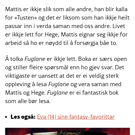
Mattis er ikkje slik som alle andre, han blir kalla
for «Tusten» og det er liksom som han ikkje heilt
passar inn i verda saman med oss andre. Livet
er ikkje lett for Hege, Mattis eignar seg ikkje for
arbeid så ho er nøydd til å forsørgja båe to.
Å tolka
Fuglane
er ikkje lett. Boka er særs open
og stiller fleire spørsmål enn ho gjev svar. Det
viktigaste er uansett at det er ei veldig sterk
oppleving å lesa
Fuglane
og vera saman med
Mattis og Hege.
Fuglane
er ei fantastisk bok
som alle bør lesa.
Les også:
Eva (14) sine fantasy-favorittar