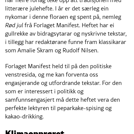
har fleire forlag teke opp att tradisjonen med
litterære julehefte. I år er det særleg ein
nykomar i denne floraen eg spent på, nemleg
Rød jul
frå Forlaget Manifest. Heftet har ei
gullrekke av bidragsytarar og nyskrivne tekstar,
i tillegg har redaktørane funne fram klassikarar
som Amalie Skram og Rudolf Nilsen.
Forlaget Manifest held til på den politiske
venstresida, og me kan forventa oss
engasjerande og utfordrande tekstar. For den
som er interessert i politikk og
samfunnsengasjert må dette heftet vera den
perfekte lektyren til peparkake-spising og
kakao-drikking.
Klimaopprøret