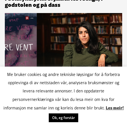
godstolen og på dass
Me bruker cookies og andre tekniske løysingar for å forbetra
opplevinga di av nettstaden vår, analysera bruksmønster og
levera relevante annonser. I den oppdaterte
Ny bok: Når den populære jenta mistar
personvernerklæringa vår kan du lesa meir om kva for
kontrollen
Les meir!
informasjon me samlar inn og korleis denne blir brukt.
Ok, eg forstår