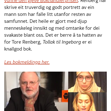
vunne den gjeve Bokhandlerprisen
. Renberg har
skrive eit truverdig og godt portrett av ein
mann som har falle litt utanfor resten av
samfunnet. Det heile er gjort med djup
menneskeleg innsikt og med omtanke for dei
svakaste blant oss. Det er berre å ta hatten av
for Tore Renberg,
Tollak til Ingeborg
er ei
knallgod bok.
Les bokmeldinga her.