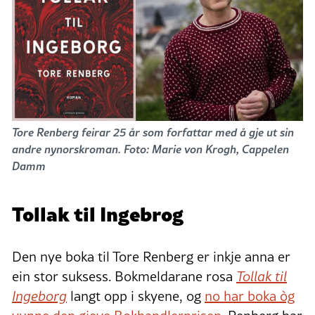
Tore Renberg feirar 25 år som forfattar med å gje ut sin
andre nynorskroman. Foto: Marie von Krogh, Cappelen
Damm
Tollak til Ingebrog
Den nye boka til Tore Renberg er inkje anna er
ein stor suksess. Bokmeldarane rosa
Tollak til
Ingeborg
langt opp i skyene, og
no har boka òg