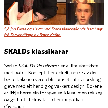
Sjå Jon Fosse og elevar ved Stord vidaregåande lesa høgt
frå Forvandlinga av Franz Kafka.
SKALDs klassikarar
Serien
SKALDs klassikarar
er ei lita skattkiste
med bøker. Konseptet er enkelt, nokre av dei
beste bøkene i verda blir omsett til nynorsk og
gjeve med eit hendig og vakkert design. Bøkene
er ikkje berre ein fornøyelse å lesa, men tek seg
òg godt ut i bokhylla – eller innpakka i
gåvepapir.