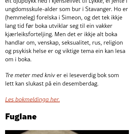
eit djupdykk ned i kjenslelivet til Lykke, ei jente i
ungdomsskule-alder som bur i Stavanger. Ho er
(hemmeleg) forelska i Simeon, og det tek ikkje
lang tid før boka utviklar seg til ein vakker
kjærleiksforteljing. Men det er ikkje alt boka
handlar om, venskap, seksualitet, rus, religion
og psykisk helse er og viktige tema ein kan lesa
om i boka.
Tre meter med kniv
er ei leseverdig bok som
lett kan slukast på ein desemberdag.
Les bokmeldinga her.
Fuglane