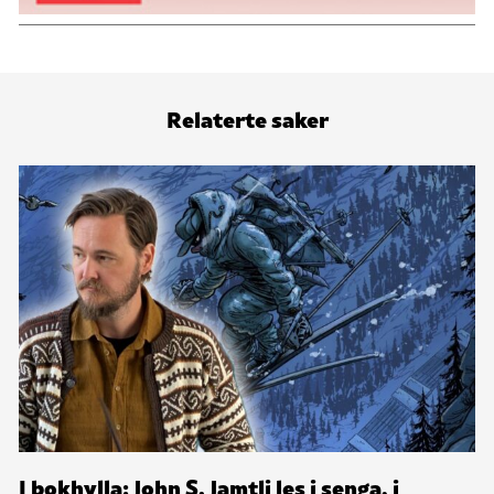
Relaterte saker
I bokhylla: John S. Jamtli les i senga, i