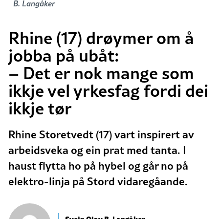
B. Langåker
Rhine (17) drøymer om å
jobba på ubåt:
– Det er nok mange som
ikkje vel yrkesfag fordi dei
ikkje tør
Rhine Storetvedt (17) vart inspirert av
arbeidsveka og ein prat med tanta. I
haust flytta ho på hybel og går no på
elektro-linja på Stord vidaregåande.
Svein Olav B. Langåker