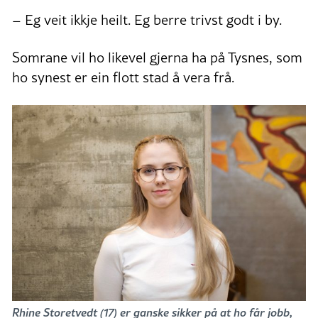
– Eg veit ikkje heilt. Eg berre trivst godt i by.
Somrane vil ho likevel gjerna ha på Tysnes, som
ho synest er ein flott stad å vera frå.
Rhine Storetvedt (17) er ganske sikker på at ho får jobb,