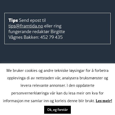
Tips
Send epost til
tips@framtida.no
eller ring
fungerande redaktør
Birgitte
Vågnes Bakken:
452 79 435
Følg
Me bruker cookies og andre tekniske løysingar for å forbetra
opplevinga di av nettstaden vår, analysera bruksmønster og
levera relevante annonser. I den oppdaterte
personvernerklæringa vår kan du lesa meir om kva for
Takk for støtta:
Les meir!
informasjon me samlar inn og korleis denne blir brukt.
Ok, eg forstår