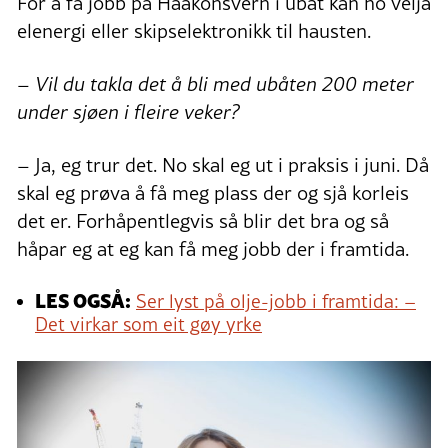
For å få jobb på Haakonsvern i ubåt kan ho velja
elenergi eller skipselektronikk til hausten.
– Vil du takla det å bli med ubåten 200 meter
under sjøen i fleire veker?
– Ja, eg trur det. No skal eg ut i praksis i juni. Då
skal eg prøva å få meg plass der og sjå korleis
det er. Forhåpentlegvis så blir det bra og så
håpar eg at eg kan få meg jobb der i framtida.
LES OGSÅ:
Ser lyst på olje-jobb i framtida: –
Det virkar som eit gøy yrke