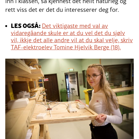
inn i klassen, så kjennest det heilt naturleg og
rett viss det er det du interesserer deg for.
LES OGSÅ:
Det viktigaste med val av
vidaregåande skule er at du vel det du sjølv
vil, ikkje det alle andre vil at du skal velje, skriv
TAF-elektroelev Tomine Hjelvik Berge (18).