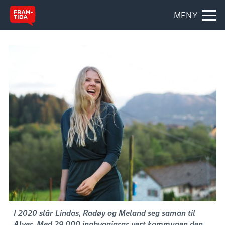
MENY
I 2020 slår Lindås, Radøy og Meland seg saman til
Alver. Med 29.000 innbyggjarar vert kommunen den