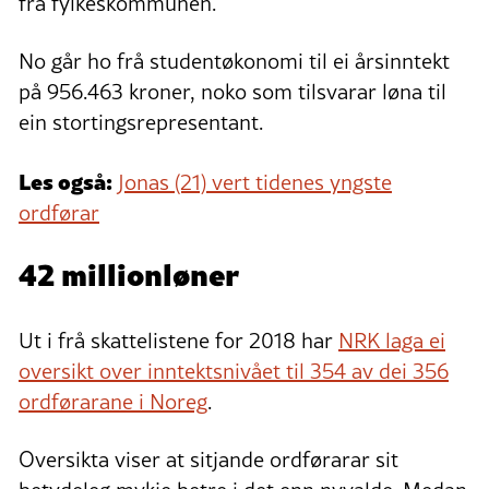
frå fylkeskommunen.
No går ho frå studentøkonomi til ei årsinntekt
på 956.463 kroner, noko som tilsvarar løna til
ein stortingsrepresentant.
Les også:
Jonas (21) vert tidenes yngste
ordførar
42 millionløner
Ut i frå skattelistene for 2018 har
NRK laga ei
oversikt over inntektsnivået til 354 av dei 356
ordførarane i Noreg
.
Oversikta viser at sitjande ordførarar sit