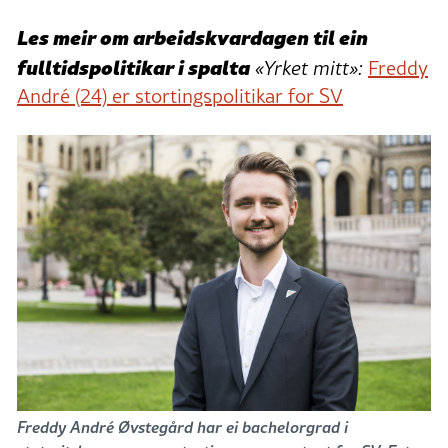
Les meir om arbeidskvardagen til ein
fulltidspolitikar i spalta
«Yrket mitt»:
Freddy
André (24) er stortingspolitikar for SV
Freddy André Øvstegård har ei bachelorgrad i