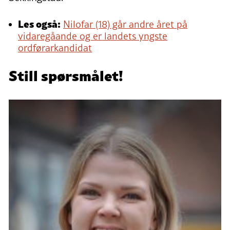
Les også:
Nilofar (18) går andre året på
vidaregåande og er landets yngste
ordførarkandidat
Still spørsmålet!