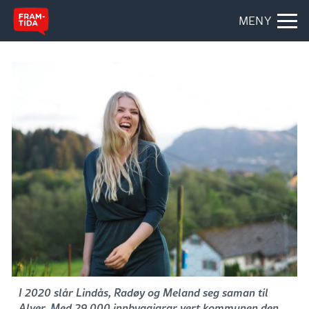
MENY
I 2020 slår Lindås, Radøy og Meland seg saman til
Alver. Med 29.000 innbyggjarar vert kommunen den