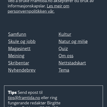
Ved å bruke Framtida.no aksepterer du bruk av
informasjonskapslar.
Les meir om
personvernpolitikken vår.
Samfunn
Kultur
Skule og jobb
Natur og miljø
Magasinett
Quiz
Meining
Om oss
Skribentar
Nettstadskart
Nyhendebrev
Tema
Tips
Send epost til
tips@framtida.no
eller ring
fungerande redaktør
Birgitte