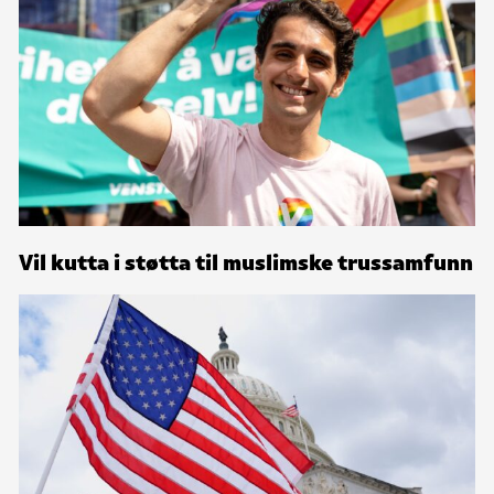
Vil kutta i støtta til muslimske trussamfunn