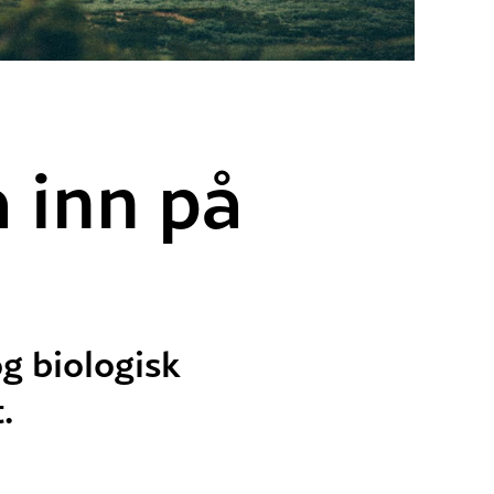
 inn på
og biologisk
.