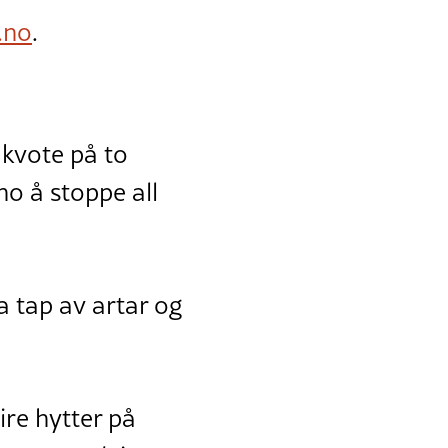
.no
.
 kvote på to
no å stoppe all
 tap av artar og
re hytter på