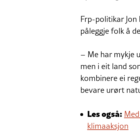
Frp-politikar Jon
påleggje folk å de
– Me har mykje ur
men i eit land so
kombinere ei reg
bevare urørt natu
Les også:
Medl
klimaaksjon