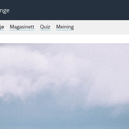
unge
jø
Magasinett
Quiz
Meining