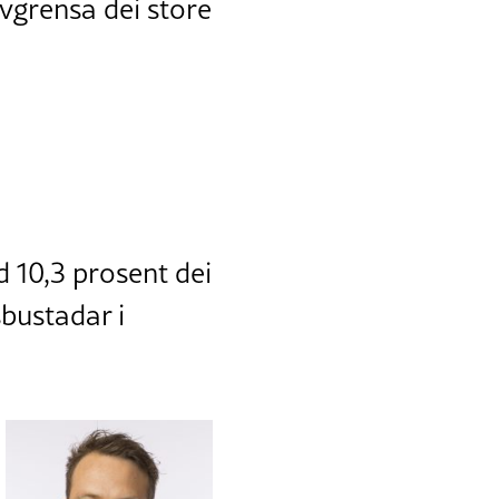
avgrensa dei store
 10,3 prosent dei
sbustadar i