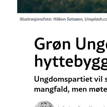
Illustrasjonsfoto: Håkon Sataøen, Unsplash.
Grøn Ungd
hyttebyg
Ungdomspartiet vil s
mangfald, men møter