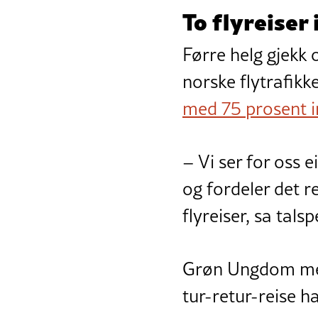
To flyreiser 
Førre helg gjekk
norske flytrafikk
med 75 prosent 
– Vi ser for oss ei
og fordeler det r
flyreiser, sa tal
Grøn Ungdom meine
tur-retur-reise ha