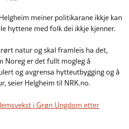
 Helgheim meiner politikarane ikkje kan
le hyttene med folk dei ikkje kjenner.
ørt natur og skal framleis ha det,
m Noreg er det fullt mogleg å
ulert og avgrensa hytteutbygging og å
r, seier Helgheim til NRK.no.
emsvekst i Grøn Ungdom etter