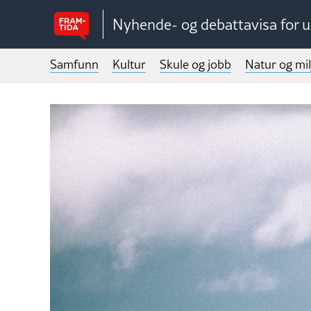
Nyhende- og debattavisa for 
Samfunn
Kultur
Skule og jobb
Natur og mil