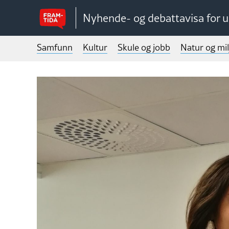
Nyhende- og debattavisa for 
Samfunn
Kultur
Skule og jobb
Natur og mil