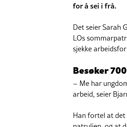
for å sei i frå.
Det seier Sarah 
LOs sommarpatrulj
sjekke arbeidsfor
Besøker 70
– Me har ungdom 
arbeid, seier Bj
Han fortel at det
patruljen, og at 