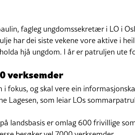
Gaulin, fagleg ungdomssekretær i LO i Os
e har dei siste vekene vore aktive i hei
holda hjå ungdom. I år er patruljen ute fo
00 verksemder
i fokus, og skal vere ein informasjonsk
arne Lagesen, som leiar LOs sommarpatrul
 på landsbasis er omlag 600 frivillige som
desse besøker vel 7000 verksemder.