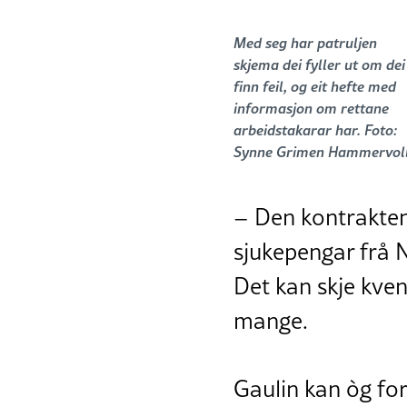
Med seg har patruljen
skjema dei fyller ut om dei
finn feil, og eit hefte med
informasjon om rettane
arbeidstakarar har. Foto:
Synne Grimen Hammervol
– Den kontrakten e
sjukepengar frå Na
Det kan skje kven
mange.
Gaulin kan òg for