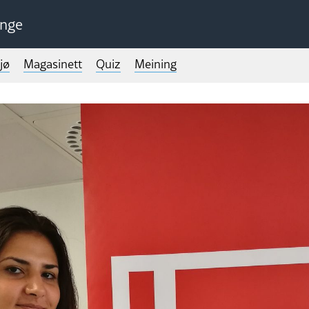
unge
jø
Magasinett
Quiz
Meining