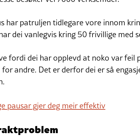
s har patruljen tidlegare vore innom kri
r dei vanlegvis kring 50 frivillige med se
e fordi dei har opplevd at noko var feil p
 for andre. Det er derfor dei er så engas
n.
e pausar gjer deg meir effektiv
raktproblem