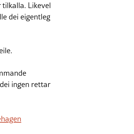
tilkalla. Likevel
lle dei eigentleg
ile.
kommande
dei ingen rettar
ehagen