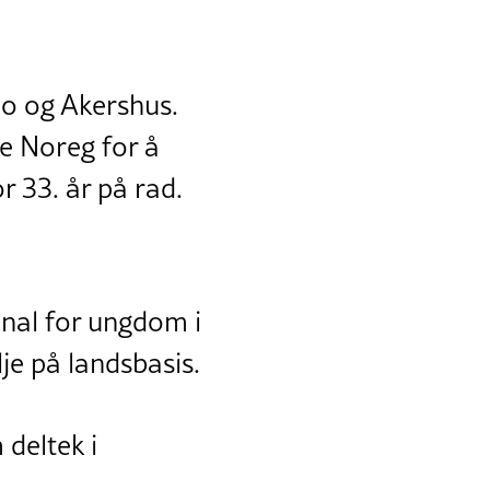
lo og Akershus.
le Noreg for å
r 33. år på rad.
anal for ungdom i
je på landsbasis.
 deltek i