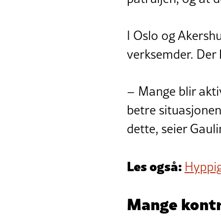
I Oslo og Akershu
verksemder. Der ha
– Mange blir aktiv
betre situasjonen
dette, seier Gauli
Les også:
Hyppig
Mange kont