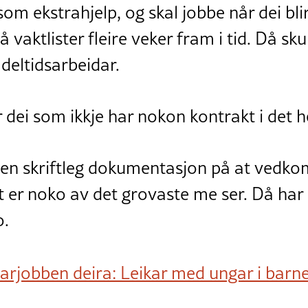
 som ekstrahjelp, og skal jobbe når dei blir 
å vaktlister fleire veker fram i tid. Då sku
 deltidsarbeidar.
 dei som ikkje har nokon kontrakt i det he
ngen skriftleg dokumentasjon på at ved
Det er noko av det grovaste me ser. Då har 
o.
jobben deira: Leikar med ungar i barn