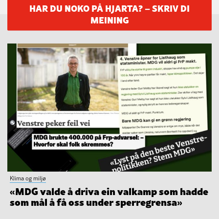
HAR DU NOKO PÅ HJARTA? – SKRIV DI
MEINING
Klima og miljø
«MDG valde å driva ein valkamp som hadde
som mål å få oss under sperregrensa»