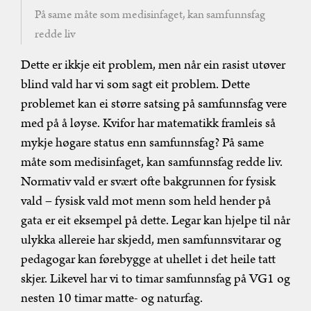
På same måte som medisinfaget, kan samfunnsfag
redde liv
Dette er ikkje eit problem, men når ein rasist utøver
blind vald har vi som sagt eit problem. Dette
problemet kan ei større satsing på samfunnsfag vere
med på å løyse. Kvifor har matematikk framleis så
mykje høgare status enn samfunnsfag? På same
måte som medisinfaget, kan samfunnsfag redde liv.
Normativ vald er svært ofte bakgrunnen for fysisk
vald – fysisk vald mot menn som held hender på
gata er eit eksempel på dette. Legar kan hjelpe til når
ulykka allereie har skjedd, men samfunnsvitarar og
pedagogar kan førebygge at uhellet i det heile tatt
skjer. Likevel har vi to timar samfunnsfag på VG1 og
nesten 10 timar matte- og naturfag.