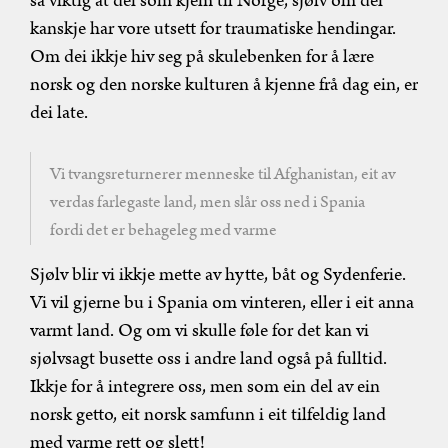
så viktig at dei som kjem til Norge, sjølv om dei
kanskje har vore utsett for traumatiske hendingar.
Om dei ikkje hiv seg på skulebenken for å lære
norsk og den norske kulturen å kjenne frå dag ein, er
dei late.
Vi tvangsreturnerer menneske til Afghanistan, eit av
verdas farlegaste land, men slår oss ned i Spania
fordi det er behageleg med varme
Sjølv blir vi ikkje mette av hytte, båt og Sydenferie.
Vi vil gjerne bu i Spania om vinteren, eller i eit anna
varmt land. Og om vi skulle føle for det kan vi
sjølvsagt busette oss i andre land også på fulltid.
Ikkje for å integrere oss, men som ein del av ein
norsk getto, eit norsk samfunn i eit tilfeldig land
med varme rett og slett!