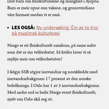
lære barn om fleirkulturisme og mangfald i djupna.
Barn er meir opne enn vaksne, og grunnverdiane
våre formast medan vi er små.
LES OGSÅ:
Ny undersøking: Éin av to trur
på muslimsk kulturkrasj
Norge er eit fleirkulturelt samfunn, på same måte
som det er ein velferdsstat. Så kvifor lærer vi så
mykje meir om velferdsstaten?
I følgje SSB utgjer innvandrar og norskfødde med
innvandrarbakgrunn 17 prosent av den norske
befolkninga. I Oslo har 1 av 3 innvandrarbakgrunn.
Med andre ord er heile Norge svært fleirkulturelt,
sjølv om Oslo skil seg ut.