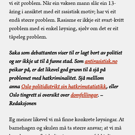
vi eit problem. Når ein vaksen mann slår ein 13-
åring i ansiktet med eit rasistisk motiv; har vi eit
endå større problem. Rasisme er ikkje eit svart-kvitt
problem med ei enkel løysing, sjølv om det er eit
tåpeleg problem.
Saka som debattanten viser til er lagt bort av politiet
og ser ikkje ut til å funne stad. Som
antirasistisk.no
peikar på, er det likevel god grunn til å sjå på
problemet med hatkriminalitet. Sjå melllom
anna
Oslo politidistrikt sin hatkrimstatistikk
, eller
Oslo tingrett si oversikt over
domfellingar
. –
Redaksjonen
Eg meiner likevel vi må finne konkrete løysingar. At
barnehagen og skulen må ta større ansvar; at vi må