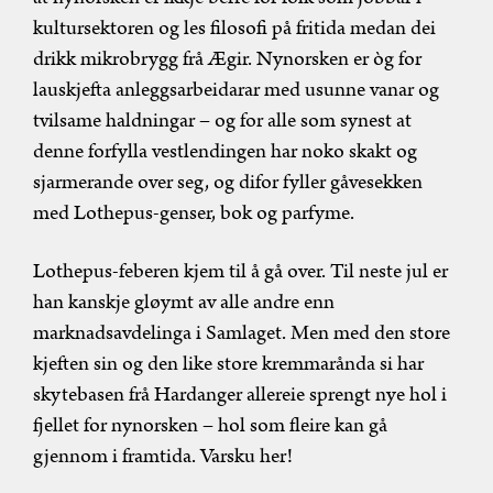
kultursektoren og les filosofi på fritida medan dei
drikk mikrobrygg frå Ægir. Nynorsken er òg for
lauskjefta anleggsarbeidarar med usunne vanar og
tvilsame haldningar – og for alle som synest at
denne forfylla vestlendingen har noko skakt og
sjarmerande over seg, og difor fyller gåvesekken
med Lothepus-genser, bok og parfyme.
Lothepus-feberen kjem til å gå over. Til neste jul er
han kanskje gløymt av alle andre enn
marknadsavdelinga i Samlaget. Men med den store
kjeften sin og den like store kremmarånda si har
skytebasen frå Hardanger allereie sprengt nye hol i
fjellet for nynorsken – hol som fleire kan gå
gjennom i framtida. Varsku her!