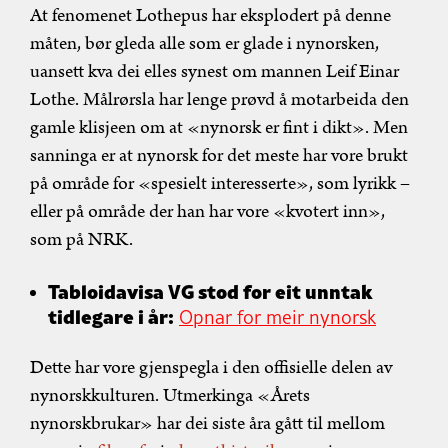
At fenomenet Lothepus har eksplodert på denne
måten, bør gleda alle som er glade i nynorsken,
uansett kva dei elles synest om mannen Leif Einar
Lothe. Målrørsla har lenge prøvd å motarbeida den
gamle klisjeen om at «nynorsk er fint i dikt». Men
sanninga er at nynorsk for det meste har vore brukt
på område for «spesielt interesserte», som lyrikk –
eller på område der han har vore «kvotert inn»,
som på NRK.
Tabloidavisa VG stod for eit unntak
tidlegare i år:
Opnar for meir nynorsk
Dette har vore gjenspegla i den offisielle delen av
nynorskkulturen. Utmerkinga «Årets
nynorskbrukar» har dei siste åra gått til mellom