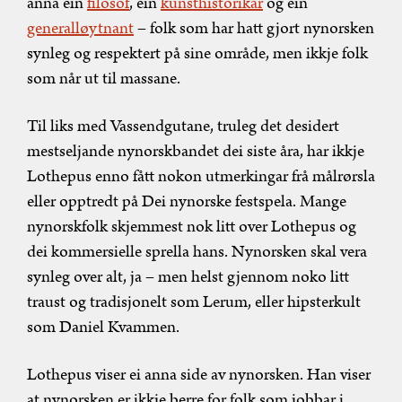
anna ein
filosof
, ein
kunsthistorikar
og ein
generalløytnant
– folk som har hatt gjort nynorsken
synleg og respektert på sine område, men ikkje folk
som når ut til massane.
Til liks med Vassendgutane, truleg det desidert
mestseljande nynorskbandet dei siste åra, har ikkje
Lothepus enno fått nokon utmerkingar frå målrørsla
eller opptredt på Dei nynorske festspela. Mange
nynorskfolk skjemmest nok litt over Lothepus og
dei kommersielle sprella hans. Nynorsken skal vera
synleg over alt, ja – men helst gjennom noko litt
traust og tradisjonelt som Lerum, eller hipsterkult
som Daniel Kvammen.
Lothepus viser ei anna side av nynorsken. Han viser
at nynorsken er ikkje berre for folk som jobbar i