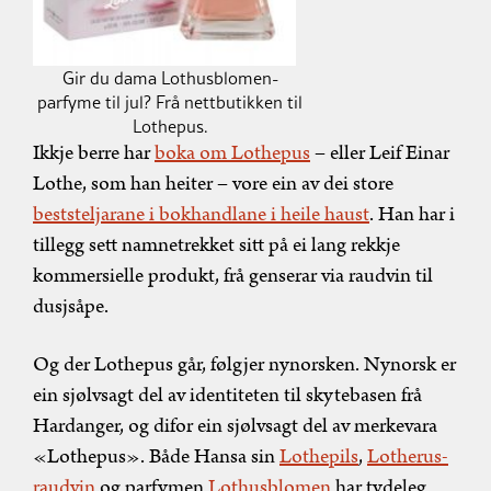
Gir du dama Lothusblomen-
parfyme til jul? Frå nettbutikken til
Lothepus.
Ikkje berre har
boka om Lothepus
– eller Leif Einar
Lothe, som han heiter – vore ein av dei store
beststeljarane i bokhandlane i heile haust
. Han har i
tillegg sett namnetrekket sitt på ei lang rekkje
kommersielle produkt, frå genserar via raudvin til
dusjsåpe.
Og der Lothepus går, følgjer nynorsken. Nynorsk er
ein sjølvsagt del av identiteten til skytebasen frå
Hardanger, og difor ein sjølvsagt del av merkevara
«Lothepus». Både Hansa sin
Lothepils
,
Lotherus-
raudvin
og parfymen
Lothusblomen
har tydeleg