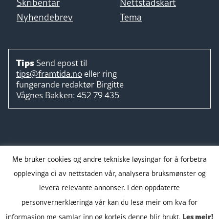
Skribentar
Nettstadskart
Nyhendebrev
Tema
Tips
Send epost til
tips@framtida.no
eller ring
fungerande redaktør
Birgitte
Vågnes Bakken:
452 79 435
Følg
Me bruker cookies og andre tekniske løysingar for å forbetra
opplevinga di av nettstaden vår, analysera bruksmønster og
levera relevante annonser. I den oppdaterte
personvernerklæringa vår kan du lesa meir om kva for
Takk for støtta:
Les meir!
informasjon me samlar inn og korleis denne blir brukt.