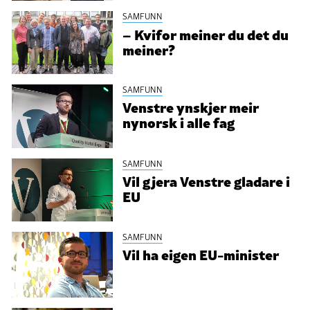
SAMFUNN
– Kvifor meiner du det du
meiner?
SAMFUNN
Venstre ynskjer meir
nynorsk i alle fag
SAMFUNN
Vil gjera Venstre gladare i
EU
SAMFUNN
Vil ha eigen EU-minister