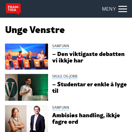
MENY
Unge Venstre
SAMFUNN
– Den viktigaste debatten
vi ikkje har
SKULE OG JOBB
– Studentar er enkle å lyge
til
SAMFUNN
Ambisiøs handling, ikkje
fagre ord