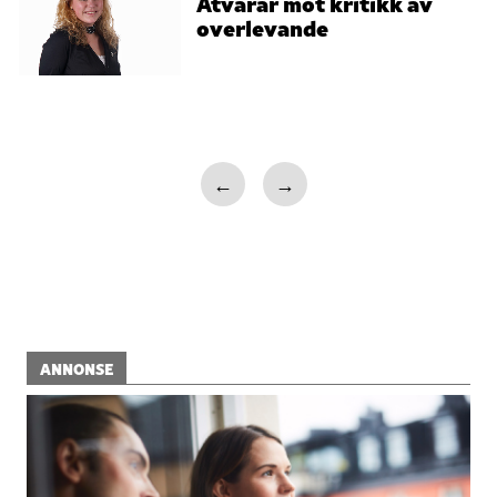
Åtvarar mot kritikk av
overlevande
←
→
ANNONSE