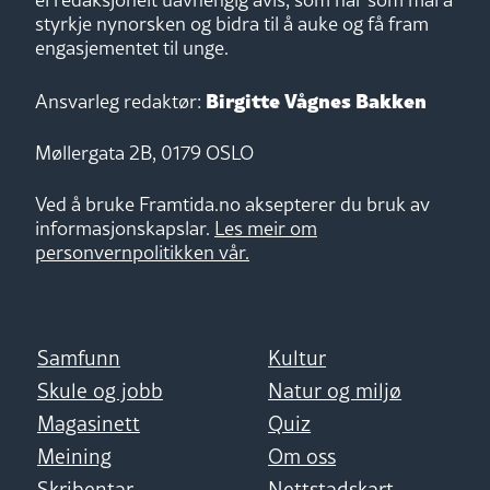
styrkje nynorsken og bidra til å auke og få fram
engasjementet til unge.
Birgitte Vågnes Bakken
Ansvarleg redaktør:
Møllergata 2B, 0179 OSLO
Ved å bruke Framtida.no aksepterer du bruk av
informasjonskapslar.
Les meir om
personvernpolitikken vår.
Samfunn
Kultur
Skule og jobb
Natur og miljø
Magasinett
Quiz
Meining
Om oss
Skribentar
Nettstadskart