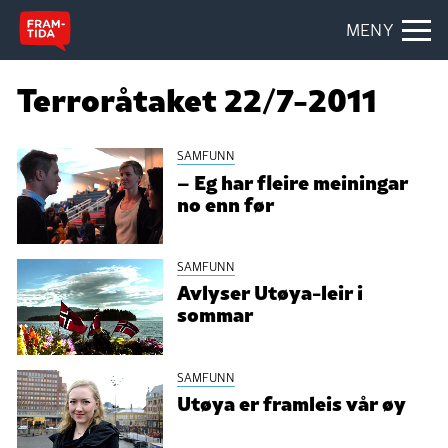
MENY
Terroråtaket 22/7-2011
SAMFUNN
– Eg har fleire meiningar
no enn før
SAMFUNN
Avlyser Utøya-leir i
sommar
SAMFUNN
Utøya er framleis vår øy