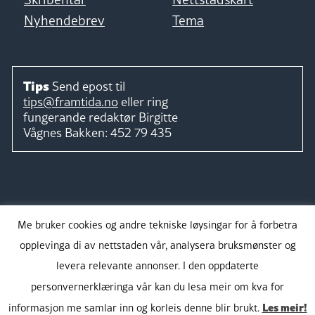
Nyhendebrev
Tema
Tips
Send epost til
tips@framtida.no
eller ring
fungerande redaktør
Birgitte
Vågnes Bakken:
452 79 435
Følg
Me bruker cookies og andre tekniske løysingar for å forbetra
opplevinga di av nettstaden vår, analysera bruksmønster og
levera relevante annonser. I den oppdaterte
personvernerklæringa vår kan du lesa meir om kva for
Takk for støtta:
Les meir!
informasjon me samlar inn og korleis denne blir brukt.