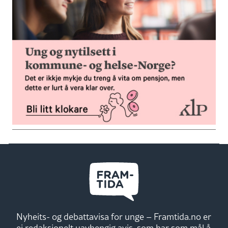
Nyheits- og debattavisa for unge – Framtida.no er
ei redaksjonelt uavhengig avis, som har som mål å