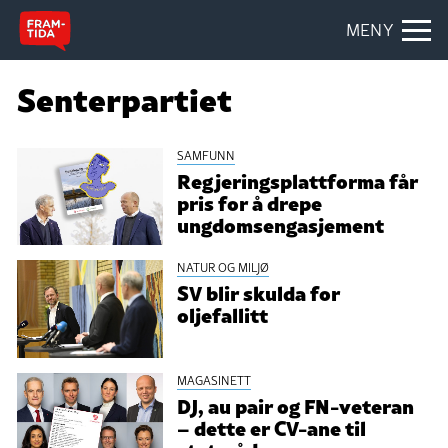
MENY
Senterpartiet
SAMFUNN
Regjeringsplattforma får
pris for å drepe
ungdomsengasjement
NATUR OG MILJØ
SV blir skulda for
oljefallitt
MAGASINETT
DJ, au pair og FN-veteran
– dette er CV-ane til