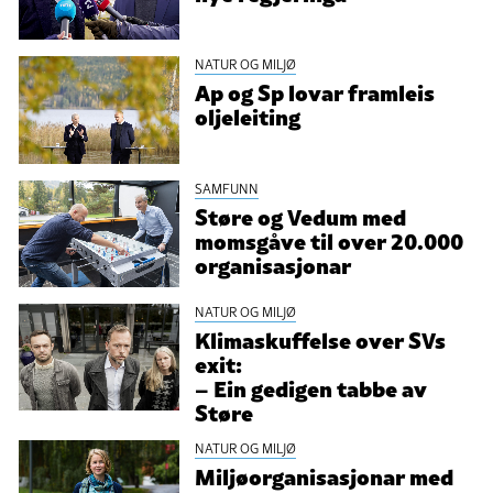
NATUR OG MILJØ
Ap og Sp lovar framleis
oljeleiting
SAMFUNN
Støre og Vedum med
momsgåve til over 20.000
organisasjonar
NATUR OG MILJØ
Klimaskuffelse over SVs
exit:
– Ein gedigen tabbe av
Støre
NATUR OG MILJØ
Miljøorganisasjonar med