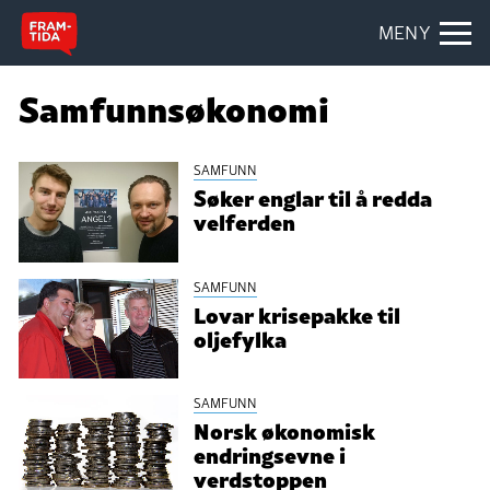
MENY
Samfunnsøkonomi
SAMFUNN
Søker englar til å redda
velferden
SAMFUNN
Lovar krisepakke til
oljefylka
SAMFUNN
Norsk økonomisk
endringsevne i
verdstoppen