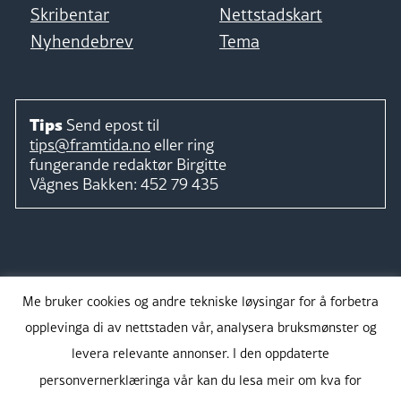
Skribentar
Nettstadskart
Nyhendebrev
Tema
Tips
Send epost til
tips@framtida.no
eller ring
fungerande redaktør
Birgitte
Vågnes Bakken:
452 79 435
Følg
Me bruker cookies og andre tekniske løysingar for å forbetra
opplevinga di av nettstaden vår, analysera bruksmønster og
levera relevante annonser. I den oppdaterte
personvernerklæringa vår kan du lesa meir om kva for
Takk for støtta: