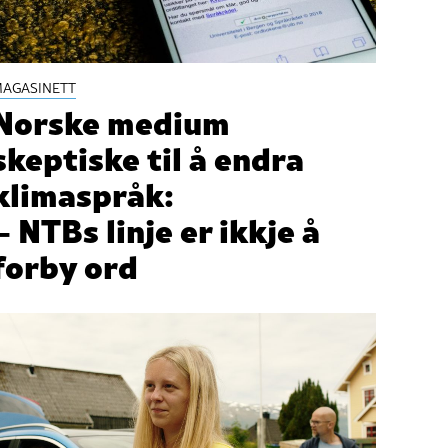
AGASINETT
Norske medium
skeptiske til å endra
klimaspråk:
– NTBs linje er ikkje å
forby ord