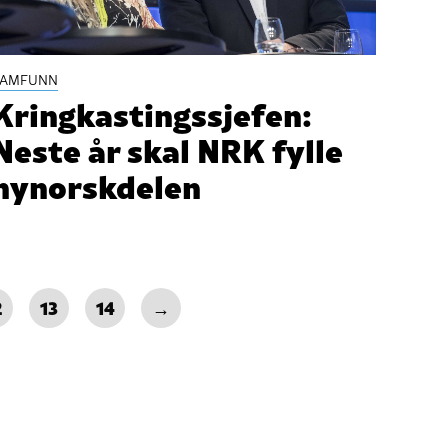
SAMFUNN
Kringkastingssjefen:
Neste år skal NRK fylle
nynorskdelen
2
13
14
→