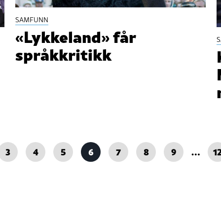
SAMFUNN
«Lykkeland» får
språkkritikk
3
4
5
6
7
8
9
…
1