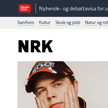
Nyhende- og debattavisa for 
Samfunn
Kultur
Skule og jobb
Natur og mil
NRK