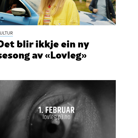
ULTUR
Det blir ikkje ein ny
sesong av «Lovleg»