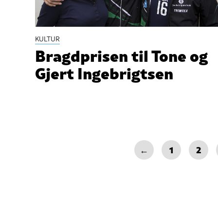
KULTUR
Bragdprisen til Tone og
Gjert Ingebrigtsen
←
1
2