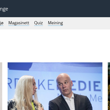
unge
jø
Magasinett
Quiz
Meining