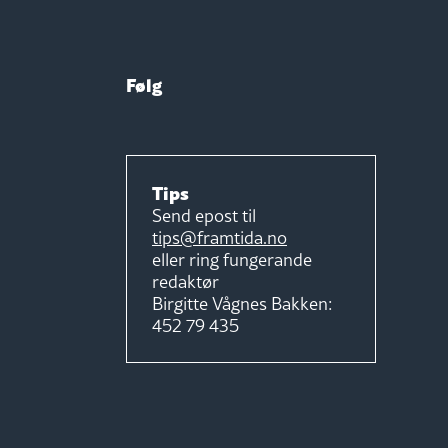
Følg
Tips
Send epost til
tips@framtida.no
eller ring fungerande
redaktør
Birgitte Vågnes Bakken:
452 79 435