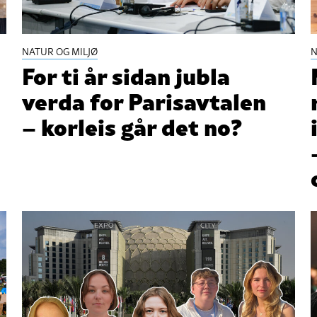
NATUR OG MILJØ
N
For ti år sidan jubla
verda for Parisavtalen
– korleis går det no?