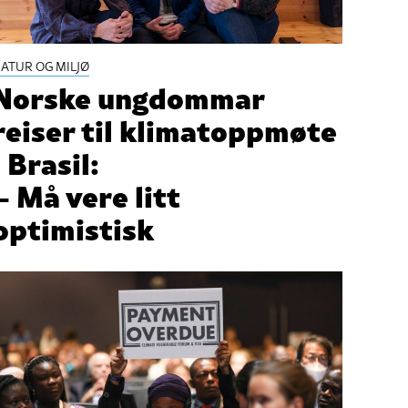
ATUR OG MILJØ
Norske ungdommar
reiser til klimatoppmøte
i Brasil:
– Må vere litt
optimistisk