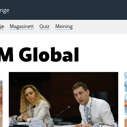
unge
jø
Magasinett
Quiz
Meining
 Global