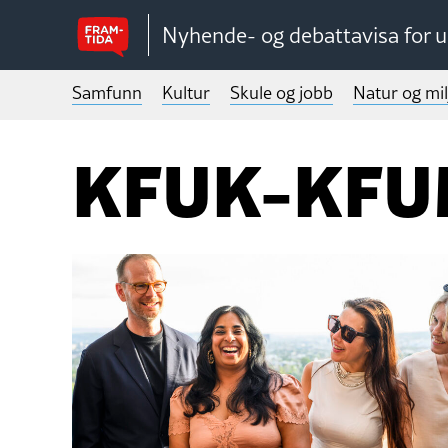
Nyhende- og debattavisa for 
Samfunn
Kultur
Skule og jobb
Natur og mil
KFUK-KFUM