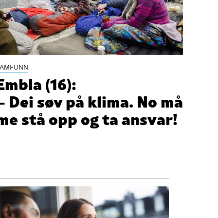
SAMFUNN
Embla (16):
– Dei søv på klima. No må
me stå opp og ta ansvar!