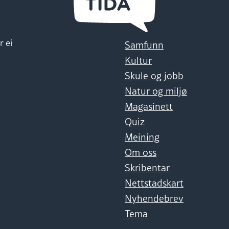
r ei
Samfunn
Kultur
Skule og jobb
Natur og miljø
Magasinett
Quiz
Meining
Om oss
Skribentar
Nettstadskart
Nyhendebrev
Tema