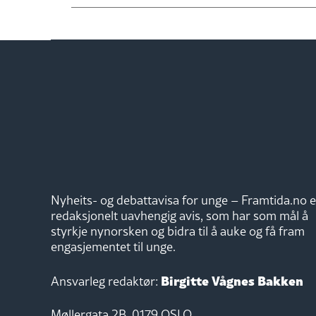
Nyheits- og debattavisa for unge – Framtida.no e
redaksjonelt uavhengig avis, som har som mål å
styrkje nynorsken og bidra til å auke og få fram
engasjementet til unge.
Birgitte Vågnes Bakken
Ansvarleg redaktør:
Møllergata 2B, 0179 OSLO