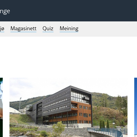
unge
jø
Magasinett
Quiz
Meining