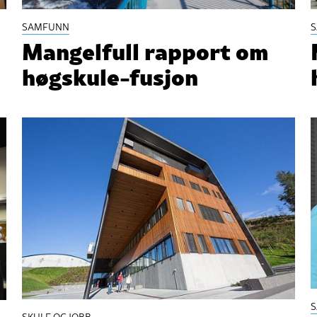
SAMFUNN
Mangelfull rapport om
høgskule-fusjon
SKULE OG JOBB