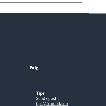
Følg
Tips
Send epost til
tips@framtida.no