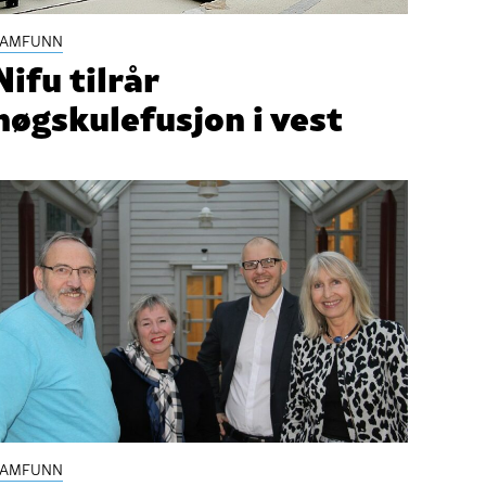
SAMFUNN
Nifu tilrår
høgskulefusjon i vest
SAMFUNN