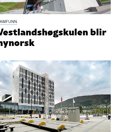
SAMFUNN
Vestlandshøgskulen blir
nynorsk