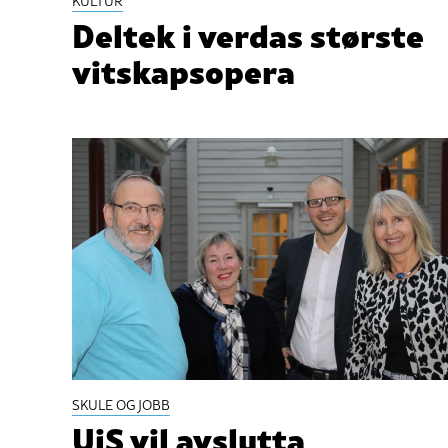
KULTUR
Deltek i verdas største
vitskapsopera
SKULE OG JOBB
UiS vil avslutta