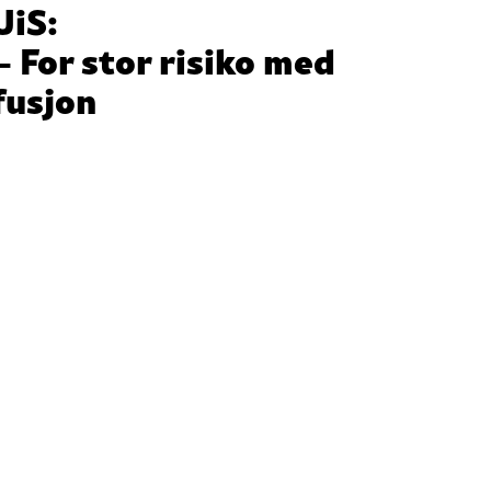
UiS:
– For stor risiko med
fusjon