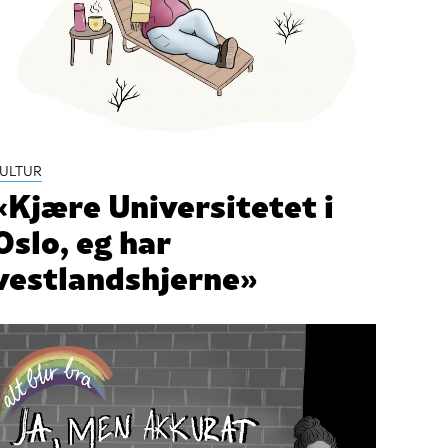
ULTUR
«Kjære Universitetet i
Oslo, eg har
vestlandshjerne»