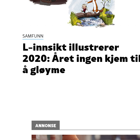
SAMFUNN
L-innsikt illustrerer
2020: Året ingen kjem ti
å gløyme
ANNONSE