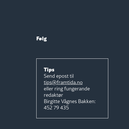
Følg
Tips
Send epost til
tips@framtida.no
eller ring fungerande
redaktør
Birgitte Vågnes Bakken:
452 79 435