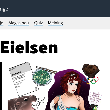
unge
jø
Magasinett
Quiz
Meining
 Eielsen