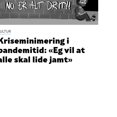
ULTUR
Kriseminimering i
pandemitid: «Eg vil at
alle skal lide jamt»