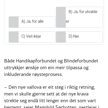
B) Ja, for utvalde
A) Ja, for alle
grupper
C) Veit ikkje
D) Nei
Både Handikapforbundet og Blindeforbundet
uttrykkjer ønskje om ein meir tilpassa og
inkluderande røysteprosess.
– Den nye vallova er eit steg i riktig retning,
men vi skulle gjerne sett at dei nye krava
strekte seg endå litt lenger enn det som vart
bestemt, seier Magnhild Sørbotten, nestleiar i