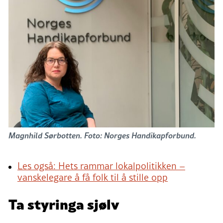
Magnhild Sørbotten. Foto: Norges Handikapforbund.
Les også: Hets rammar lokalpolitikken –
vanskelegare å få folk til å stille opp
Ta styringa sjølv