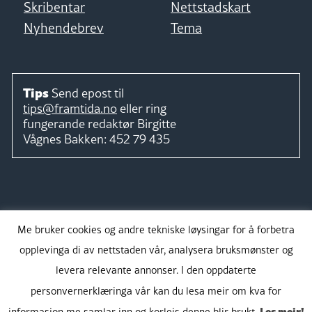
Skribentar
Nettstadskart
Nyhendebrev
Tema
Tips
Send epost til
tips@framtida.no
eller ring
fungerande redaktør
Birgitte
Vågnes Bakken:
452 79 435
Følg
Me bruker cookies og andre tekniske løysingar for å forbetra
opplevinga di av nettstaden vår, analysera bruksmønster og
levera relevante annonser. I den oppdaterte
personvernerklæringa vår kan du lesa meir om kva for
Takk for støtta:
Les meir!
informasjon me samlar inn og korleis denne blir brukt.