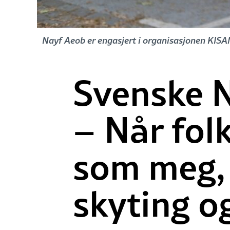
Nayf Aeob er engasjert i organisasjonen KI
Svenske N
– Når fol
som meg,
skyting o