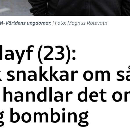
SAM-Världens ungdomar.
| Foto: Magnus Rotevatn
ayf (23):
k snakkar om 
 handlar det 
g bombing