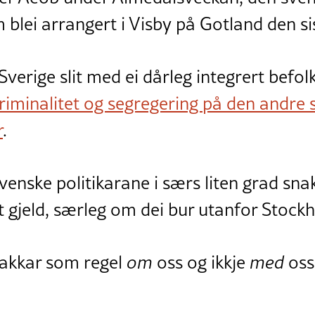
blei arrangert i Visby på Gotland den sist
 Sverige slit med ei dårleg integrert befol
riminalitet og segregering på den andre 
r
.
svenske politikarane i særs liten grad sn
jeld, særleg om dei bur utanfor Stock
nakkar som regel
om
oss og ikkje
med
oss