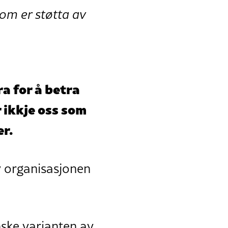
om er støtta av
ra for å betra
 ikkje oss som
er.
av organisasjonen
ske varianten av