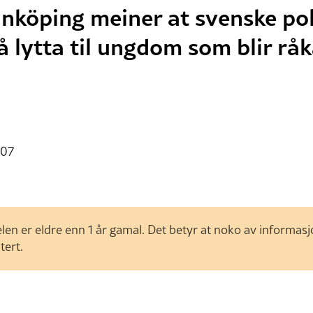
inköping meiner at svenske poli
å lytta til ungdom som blir råk
:07
len er eldre enn 1 år gamal. Det betyr at noko av informas
tert.