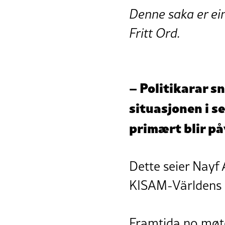
Denne saka er ei
Fritt Ord.
– Politikarar sn
situasjonen i s
primært blir på
Dette seier Nayf 
KISAM-Världens
Framtida.no møte