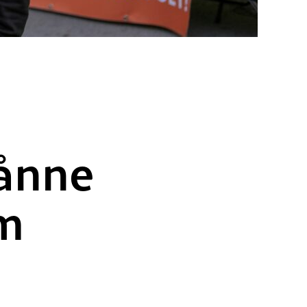
sånne
om