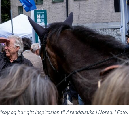
by og har gitt inspirasjon til Arendalsuka i Noreg. |
Foto