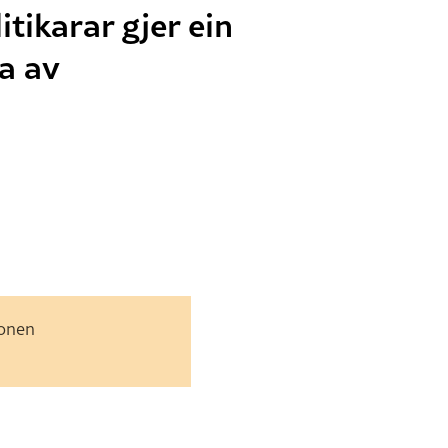
tikarar gjer ein
a av
jonen