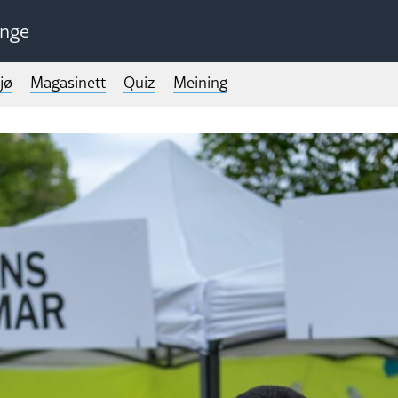
unge
jø
Magasinett
Quiz
Meining