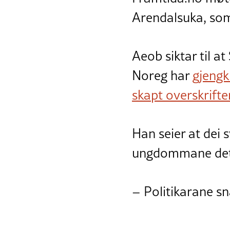
Arendalsuka, som 
Aeob siktar til at
Noreg har
gjengk
skapt overskrifte
Han seier at dei 
ungdommane det g
– Politikarane s