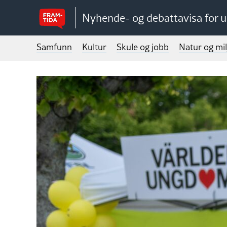
Nyhende- og debattavisa for 
Samfunn
Kultur
Skule og jobb
Natur og mil