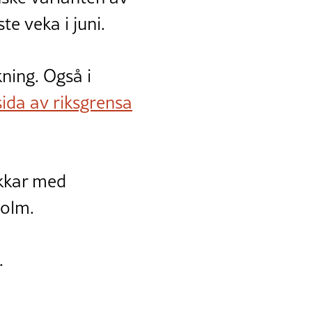
e veka i juni.
kning. Også i
sida av riksgrensa
akkar med
holm.
.