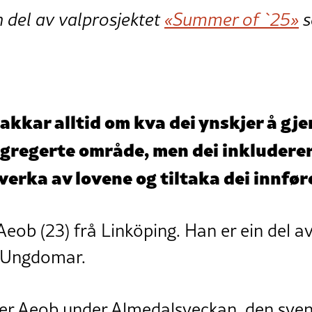
n del av valprosjektet
«Summer of `25»
s
akkar alltid om kva dei ynskjer å gje
egregerte område, men dei inkluderer
verka av lovene og tiltaka dei innfør
Aeob (23) frå Linköping. Han er ein del 
 Ungdomar.
r Aeob under Almedalsveckan, den sven