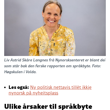
Liv Astrid Skåre Langnes frå Nynorsksenteret er blant dei
som står bak den ferske rapporten om språkbyte. Foto:
Høgskulen i Volda.
Les også:
Ny politisk nettavis tillèt ikkje
nynorsk på nyheitsplass
Ulike årsaker til språkbyte