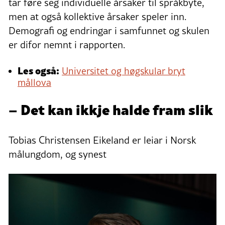
tar føre seg individuelle årsaker til språkbyte,
men at også kollektive årsaker speler inn.
Demografi og endringar i samfunnet og skulen
er difor nemnt i rapporten.
Les også:
Universitet og høgskular bryt
mållova
– Det kan ikkje halde fram slik
Tobias Christensen Eikeland er leiar i Norsk
målungdom, og synest