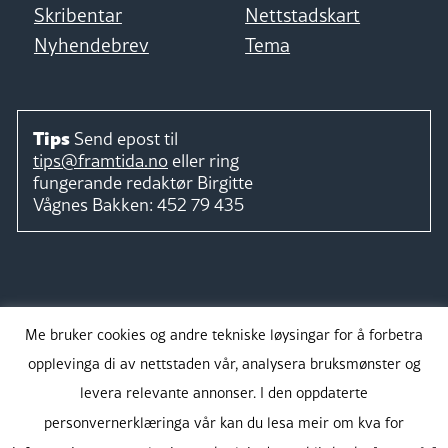
Skribentar
Nettstadskart
Nyhendebrev
Tema
Tips
Send epost til
tips@framtida.no
eller ring
fungerande redaktør
Birgitte
Vågnes Bakken:
452 79 435
Følg
Me bruker cookies og andre tekniske løysingar for å forbetra
opplevinga di av nettstaden vår, analysera bruksmønster og
levera relevante annonser. I den oppdaterte
personvernerklæringa vår kan du lesa meir om kva for
Takk for støtta: