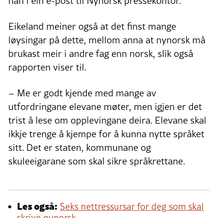
han i ein e-post til Nynorsk pressekontor.
Eikeland meiner også at det finst mange
løysingar på dette, mellom anna at nynorsk må
brukast meir i andre fag enn norsk, slik også
rapporten viser til.
– Me er godt kjende med mange av
utfordringane elevane møter, men igjen er det
trist å lese om opplevingane deira. Elevane skal
ikkje trenge å kjempe for å kunna nytte språket
sitt. Det er staten, kommunane og
skuleeigarane som skal sikre språkrettane.
Les også:
Seks nettressursar for deg som skal
skrive nynorsk